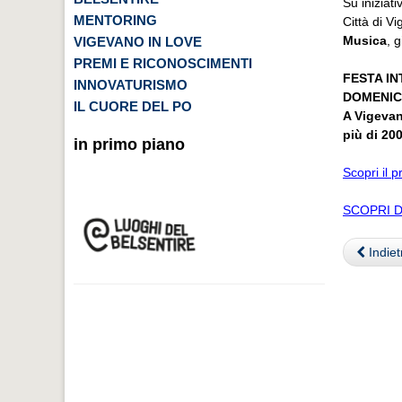
Su iniziat
MENTORING
Città di V
Musica
, g
VIGEVANO IN LOVE
PREMI E RICONOSCIMENTI
FESTA I
INNOVATURISMO
DOMENIC
IL CUORE DEL PO
A Vigevan
più di 200
in primo piano
Scopri il
SCOPRI D
Indiet