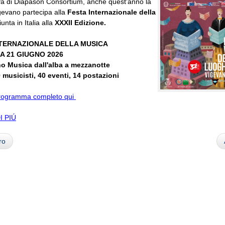
iva di Diapason Consortium, anche quest’anno la
igevano partecipa alla
Festa Internazionale della
iunta in Italia alla
XXXII Edizione.
NTERNAZIONALE DELLA MUSICA
A 21 GIUGNO 2026
o Musica dall'alba a mezzanotte
 musicisti, 40 eventi, 14 postazioni
 programma completo qui
I PIÚ
ro