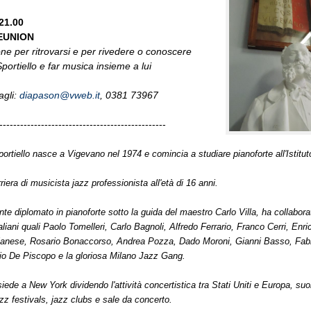
 21.00
EUNION
ne per ritrovarsi e per rivedere o conoscere
ortiello e far musica insieme a lui
agli:
diapason@vweb.it
, 0381 73967
------------------------------------------------
rtiello nasce a Vigevano nel 1974 e comincia a studiare pianoforte all'Istitu
rriera di musicista jazz professionista all'età di 16 anni.
nte diplomato in pianoforte sotto la guida del maestro Carlo Villa, ha collabor
aliani quali Paolo Tomelleri, Carlo Bagnoli, Alfredo Ferrario, Franco Cerri, Enric
lanese, Rosario Bonaccorso, Andrea Pozza, Dado Moroni, Gianni Basso, Fabr
io De Piscopo e la gloriosa Milano Jazz Gang.
siede a New York dividendo l'attività concertistica tra Stati Uniti e Europa, su
jazz festivals, jazz clubs e sale da concerto.