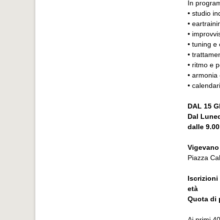
In progra
• studio i
• eartraini
• improvvi
• tuning e
• trattame
• ritmo e p
• armonia
• calendari
DAL 15 G
Dal Luned
dalle 9.00
Vigevano 
Piazza Calz
Iscrizioni
età
Quota di 
Ai primi 4