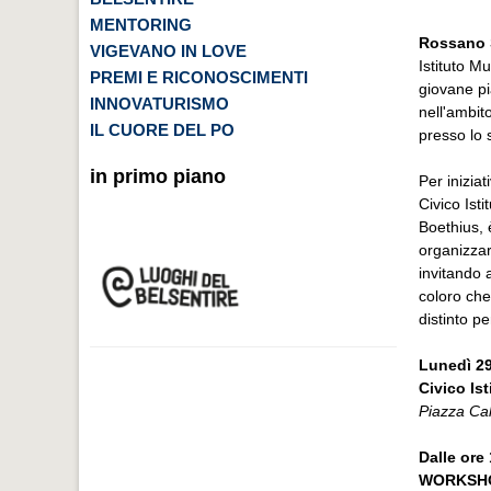
MENTORING
Rossano S
VIGEVANO IN LOVE
Istituto M
PREMI E RICONOSCIMENTI
giovane pi
INNOVATURISMO
nell'ambit
IL CUORE DEL PO
presso lo 
in primo piano
Per inizia
Civico Ist
Boethius, 
organizza
invitando a
coloro che
distinto p
Lunedì 2
Civico Is
Piazza Calz
Dalle ore 
WORKSHO