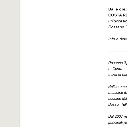
Dalle ore
COSTA R
un'occasio
Rossano Sp
Info e dett
-------------
Rossano Spo
L. Costa.
Inizia la ca
Brillanteme
musicisti it
Luciano Mi
Bosso, Tull
Dal 2007 ri
principali 