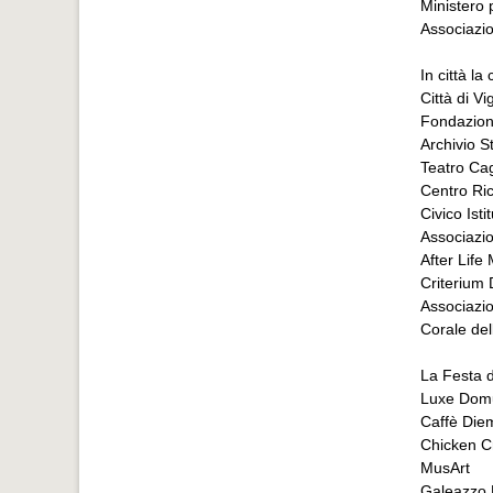
Ministero 
Associazio
In città la
Città di V
Fondazion
Archivio S
Teatro Ca
Centro Ric
Civico Ist
Associazi
After Life
Criterium
Associazi
Corale de
La Festa d
Luxe Dom
Caffè Die
Chicken C
MusArt
Galeazzo 