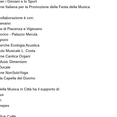
per i Giovani e lo Sport
ne Italiana per la Promozione della Festa della Musica
 collaborazione è con:
igevano
e di Piacenza e Vigevano
torico - Palazzo Merula
gnoni
erche Ecologia Acustica
ituto Musicale L. Costa
one Cantica Organi
 Music Dimension
 Ducale
one NonSoloYoga
lla Capella del Duomo
ella Musica in Città ha il supporto di:
us
m
repes
Pub Caffé