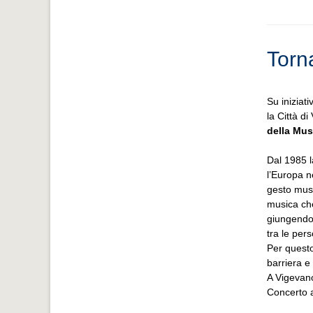
Torn
Su iniziat
la Città d
della Mus
Dal 1985 l
l’Europa n
gesto musi
musica che
giungendo 
tra le pers
Per questo
barriera e
A Vigevano 
Concerto a