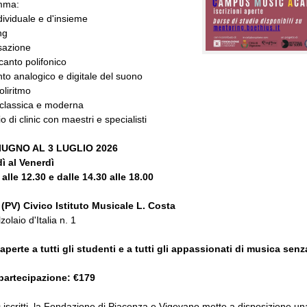
mma:
ndividuale e d'insieme
ng
sazione
 canto polifonico
nto analogico e digitale del suono
oliritmo
 classica e moderna
o di clinic con maestri e specialisti
IUGNO AL 3 LUGLIO 2026
ì al Venerdì
 alle 12.30 e dalle 14.30 alle 18.00
(PV) Civico Istituto Musicale L. Costa
olaio d'Italia n. 1
 aperte a tutti gli studenti e a tutti gli appassionati di musica senza
partecipazione: €179
0 iscritti, la Fondazione di Piacenza e Vigevano mette a disposizione u