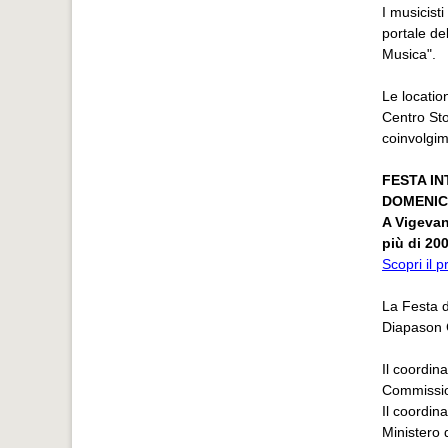
I musicisti
portale del
Musica".
Le locatio
Centro Sto
coinvolgim
FESTA I
DOMENIC
A Vigevan
più di 200
Scopri il
La Festa d
Diapason 
Il coordin
Commissi
Il coordin
Ministero 