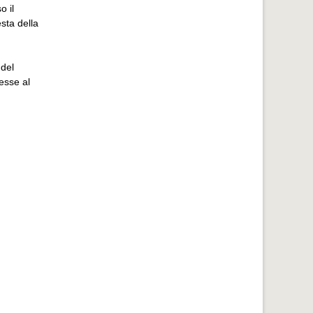
o il
esta della
 del
resse al