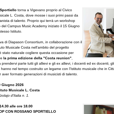
portiello
torna a Vigevano proprio al Civico
usicale L. Costa, dove mosse i suoi primi passi da
anista di talento. Proprio qui terrà un workshop
o del Campus Music Academy iniziato il 15 Giugno
stesso Istituto.
tiva di Diapason Consortium, in collaborazione con il
ituto Musicale Costa nell'ambito del progetto
è stato naturale cogliere questa occasione per
re
la prima edizione della "Costa reunion"
,
 prendervi parte tutti gli allievi e gli ex allievi, i docenti ed ex docenti, gl
 hanno nel tempo costruito un legame con l'Istituto musicale che in Citt
er aver formato generazioni di musicisti di talento.
9 Giugno 2026
tituto Musicale L. Costa
olajo d'Italia n. 1.
14.30 alle ore 18.00
P CON ROSSANO SPORTIELLO