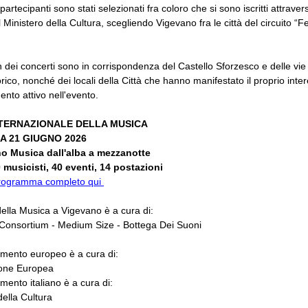
 partecipanti sono stati selezionati fra coloro che si sono iscritti attravers
 Ministero della Cultura, scegliendo Vigevano fra le città del circuito “F
n dei concerti sono in corrispondenza del Castello Sforzesco e delle vie
rico, nonché dei locali della Città che hanno manifestato il proprio inte
ento attivo nell'evento.
NTERNAZIONALE DELLA MUSICA
A 21 GIUGNO 2026
o Musica dall'alba a mezzanotte
 musicisti, 40 eventi, 14 postazioni
 programma completo qui
ella Musica a Vigevano è a cura di:
Consortium - Medium Size - Bottega Dei Suoni
amento europeo è a cura di:
one Europea
amento italiano è a cura di:
della Cultura