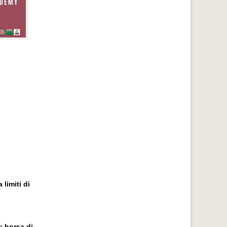
 limiti di
na
borsa di