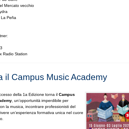
el Mercato vecchio
Hydra
e La Peña
tner:
 3
x Radio Station
a il Campus Music Academy
ccesso della 1a Edizione torna il
Campus
ademy
, un’opportunità imperdibile per
on la musica, incontrare professionisti del
vivere un’esperienza formativa unica nel cuore
no.