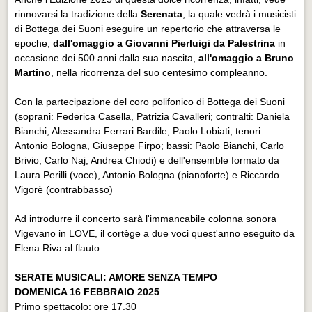
rinnovarsi la tradizione della
Serenata
, la quale vedrà i musicisti
di Bottega dei Suoni eseguire un repertorio che attraversa le
epoche,
dall'omaggio a Giovanni Pierluigi da Palestrina
in
occasione dei 500 anni dalla sua nascita,
all'omaggio a Bruno
Martino
, nella ricorrenza del suo centesimo compleanno.
Con la partecipazione del coro polifonico di Bottega dei Suoni
(soprani: Federica Casella, Patrizia Cavalleri; contralti: Daniela
Bianchi, Alessandra Ferrari Bardile, Paolo Lobiati; tenori:
Antonio Bologna, Giuseppe Firpo; bassi: Paolo Bianchi, Carlo
Brivio, Carlo Naj, Andrea Chiodi) e dell'ensemble formato da
Laura Perilli (voce), Antonio Bologna (pianoforte) e Riccardo
Vigorè (contrabbasso)
Ad introdurre il concerto sarà l'immancabile colonna sonora
Vigevano in LOVE, il cortège a due voci quest'anno eseguito da
Elena Riva al flauto.
SERATE MUSICALI: AMORE SENZA TEMPO
DOMENICA 16 FEBBRAIO 2025
Primo spettacolo: ore 17.30