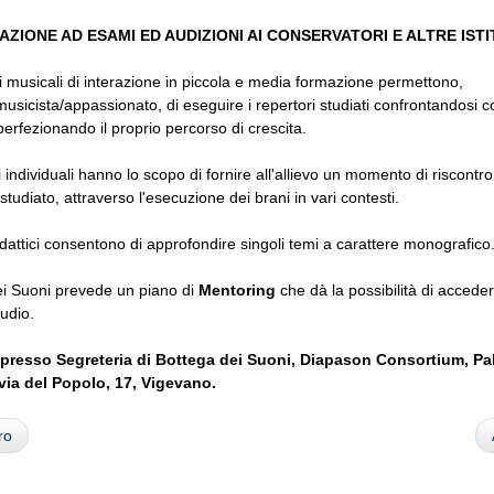
ZIONE AD ESAMI ED AUDIZIONI AI CONSERVATORI E ALTRE ISTI
ri musicali di interazione in piccola e media formazione permettono,
/musicista/appassionato, di eseguire i repertori studiati confrontandosi co
 perfezionando il proprio percorso di crescita.
i individuali hanno lo scopo di fornire all'allievo un momento di riscontro
studiato, attraverso l'esecuzione dei brani in vari contesti.
idattici consentono di approfondire singoli temi a carattere monografico
ei Suoni prevede un piano di
Mentoring
che dà la possibilità di accede
tudio.
i presso Segreteria di Bottega dei Suoni, Diapason Consortium, Pa
 via del Popolo, 17, Vigevano.
ro