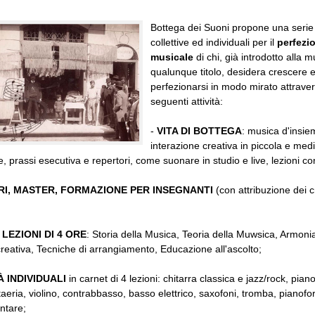
Bottega dei Suoni propone una serie d
collettive ed individuali per il
perfezi
musicale
di chi, già introdotto alla m
qualunque titolo, desidera crescere 
perfezionarsi in modo mirato attraver
seguenti attività:
-
VITA DI BOTTEGA
: musica d'insie
interazione creativa in piccola e med
, prassi esecutiva e repertori, come suonare in studio e live, lezioni co
RI, MASTER, FORMAZIONE PER INSEGNANTI
(con attribuzione dei cr
LEZIONI DI 4 ORE
: Storia della Musica, Teoria della Muwsica, Armonia
reativa, Tecniche di arrangiamento, Educazione all'ascolto;
À INDIVIDUALI
in carnet di 4 lezioni: chitarra classica e jazz/rock, piano
taeria, violino, contrabbasso, basso elettrico, saxofoni, tromba, pianofo
ntare;