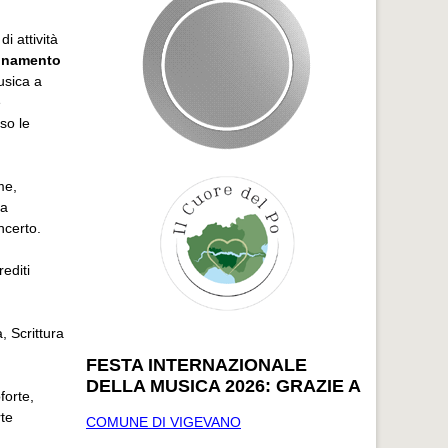
i attività
onamento
usica a
e
so le
me,
ia
ncerto.
editi
, Scrittura
FESTA INTERNAZIONALE
DELLA MUSICA 2026: GRAZIE A
forte,
rte
COMUNE DI VIGEVANO