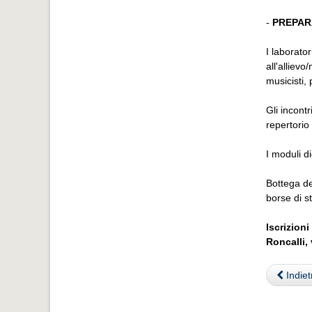
-
PREPARA
I laborato
all'allievo
musicisti,
Gli incontr
repertorio 
I moduli d
Bottega d
borse di s
Iscrizion
Roncalli,
Indiet