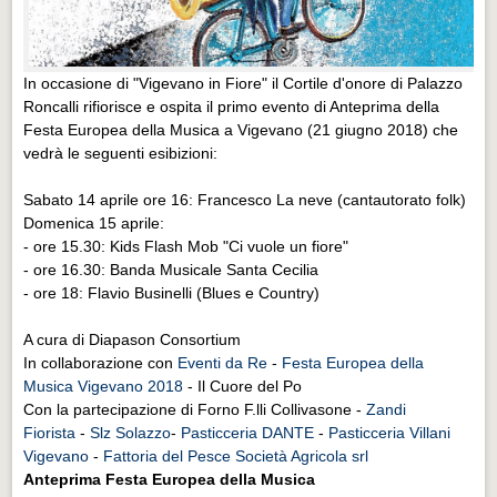
In occasione di "Vigevano in Fiore" il Cortile d'onore di Palazzo
Roncalli rifiorisce e ospita il primo evento di Anteprima della
Festa Europea della Musica a Vigevano (21 giugno 2018) che
vedrà le seguenti esibizioni:
Sabato 14 aprile ore 16: Francesco La neve (cantautorato folk)
Domenica 15 aprile:
- ore 15.30: Kids Flash Mob "Ci vuole un fiore"
- ore 16.30: Banda Musicale Santa Cecilia
- ore 18: Flavio Businelli (Blues e Country)
A cura di Diapason Consortium
In collaborazione con
Eventi da Re
-
Festa Europea della
Musica Vigevano 2018
- Il Cuore del Po
Con la partecipazione di Forno F.lli Collivasone -
Zandi
Fiorista
-
Slz Solazzo
-
Pasticceria DANTE
-
Pasticceria Villani
Vigevano
-
Fattoria del Pesce Società Agricola srl
Anteprima Festa Europea della Musica