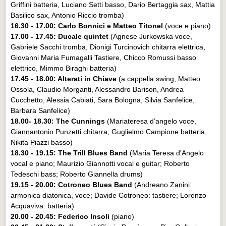
Griffini batteria, Luciano Setti basso, Dario Bertaggia sax, Mattia
Basilico sax, Antonio Riccio tromba)
16.30 - 17.00: Carlo Bonnici e Matteo Titonel
(voce e piano)
17.00 - 17.45: Ducale quintet
(Agnese Jurkowska voce,
Gabriele Sacchi tromba, Dionigi Turcinovich chitarra elettrica,
Giovanni Maria Fumagalli Tastiere, Chicco Romussi basso
elettrico, Mimmo Biraghi batteria)
17.45 - 18.00: Alterati in Chiave
(a cappella swing; Matteo
Ossola, Claudio Morganti, Alessandro Barison, Andrea
Cucchetto, Alessia Cabiati, Sara Bologna, Silvia Sanfelice,
Barbara Sanfelice)
18.00- 18.30: The Cunnings
(Mariateresa d’angelo voce,
Giannantonio Punzetti chitarra, Guglielmo Campione batteria,
Nikita Piazzi basso)
18.30 - 19.15:
The Trill Blues Band
(Maria Teresa d'Angelo
vocal e piano; Maurizio Giannotti vocal e guitar; Roberto
Tedeschi bass; Roberto Giannella drums)
19.15 - 20.00:
Cotroneo Blues Band
(Andreano Zanini:
armonica diatonica, voce; Davide Cotroneo: tastiere; Lorenzo
Acquaviva: batteria)
20.00 - 20.45:
Federico Insoli
(piano)