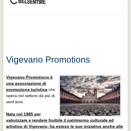
Vigevano Promotions
Vigevano Promotions è
una associazione di
promozione turistica
che
opera nel settore da più di
vent’anni.
Nata nel 1985 per
valorizzare e rendere fruibile il patrimonio culturale ed
artistico di Vigevano, ha esteso le sue iniziative anche alle