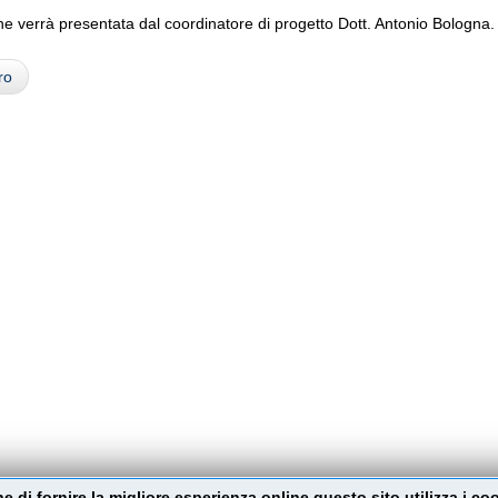
ne verrà presentata dal coordinatore di progetto Dott. Antonio Bologna.
ro
ine di fornire la migliore esperienza online questo sito utilizza i co