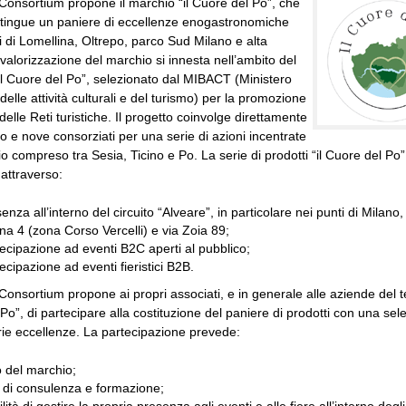
onsortium propone il marchio “il Cuore del Po”, che
stingue un paniere di eccellenze enogastronomiche
ori di Lomellina, Oltrepo, parco Sud Milano e alta
 valorizzazione del marchio si innesta nell’ambito del
il Cuore del Po”, selezionato dal MIBACT (Ministero
delle attività culturali e del turismo) per la promozione
delle Reti turistiche. Il progetto coinvolge direttamente
io e nove consorziati per una serie di azioni incentrate
rio compreso tra Sesia, Ticino e Po. La serie di prodotti “il Cuore del Po
attraverso:
enza all’interno del circuito “Alveare”, in particolare nei punti di Milano,
na 4 (zona Corso Vercelli) e via Zoia 89;
tecipazione ad eventi B2C aperti al pubblico;
tecipazione ad eventi fieristici B2B.
onsortium propone ai propri associati, e in generale alle aziende del terr
Po”, di partecipare alla costituzione del paniere di prodotti con una sel
rie eccellenze. La partecipazione prevede:
zo del marchio;
i di consulenza e formazione;