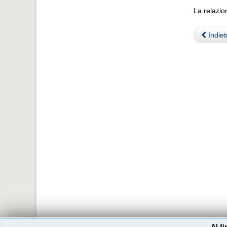
La relazio
Indiet
Al f