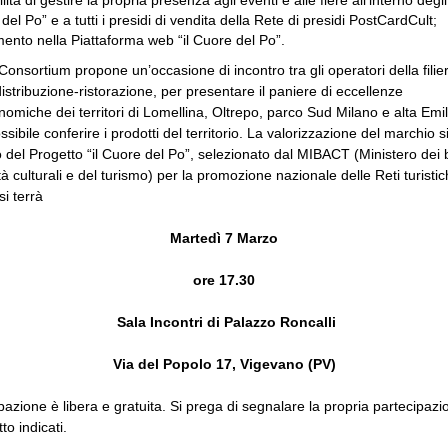
lità di gestire la propria presenza agli eventi e alle fiere all’interno degli
del Po” e a tutti i presidi di vendita della Rete di presidi PostCardCult;
mento nella Piattaforma web “il Cuore del Po”.
onsortium propone un’occasione di incontro tra gli operatori della filie
stribuzione-ristorazione, per presentare il paniere di eccellenze
omiche dei territori di Lomellina, Oltrepo, parco Sud Milano e alta Emili
sibile conferire i prodotti del territorio. La valorizzazione del marchio s
o del Progetto “il Cuore del Po”, selezionato dal MIBACT (Ministero dei 
ità culturali e del turismo) per la promozione nazionale delle Reti turistic
si terrà
Martedì 7 Marzo
ore 17.30
Sala Incontri di Palazzo Roncalli
Via del Popolo 17, Vigevano (PV)
pazione è libera e gratuita. Si prega di segnalare la propria partecipazi
tto indicati.