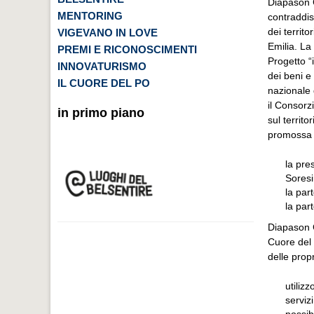
Diapason C
MENTORING
contraddi
dei territ
VIGEVANO IN LOVE
Emilia. La
PREMI E RICONOSCIMENTI
Progetto “
INNOVATURISMO
dei beni e 
IL CUORE DEL PO
nazionale 
il Consorz
in primo piano
sul territo
promossa 
la pres
Soresi
la par
la par
Diapason C
Cuore del 
delle prop
utiliz
serviz