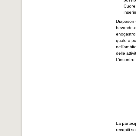
possibi
Cuore 
inseri
Diapason C
bevande-di
enogastron
quale è pos
nell’ambit
delle attiv
L’incontro 
La parteci
recapiti so