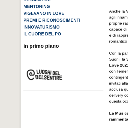
MENTORING
Anche la 
VIGEVANO IN LOVE
agli innam
PREMI E RICONOSCIMENTI
proprie rad
INNOVATURISMO
capace di 
IL CUORE DEL PO
e di rappr
romantico
in primo piano
Con la par
Suoni,
la
Love
202
con l'emer
contingent
invitati al
acclusa qu
delivery c
questa oc
La Musica
rammentar