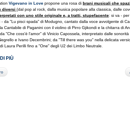
ation
Vigevano in Love
propone una rosa di
brani musicali che spazi
ù diversi
(dal pop al rock, dalla musica popolare alla classica, dalle cov
erpretati con uno stile originale e, a tratti, stupefacente
: si va - pe
i - da "Lu pisci spada" di Modugno, cantato dalla voce avvolgente di Ca
la Cantabile di Paganini con il violino di Pirro Gjikondi e la chitarra di A
da "Che coss'è l'amor" di Vinicio Capossela, interpretato dalle sonorità 
egrello e Ivano Decembrini; da "Till there was you" nella delicata vers
 di Laura Perilli fino a "One" degli U2 dei Limbo Neutrale.
DI PIÙ
ro