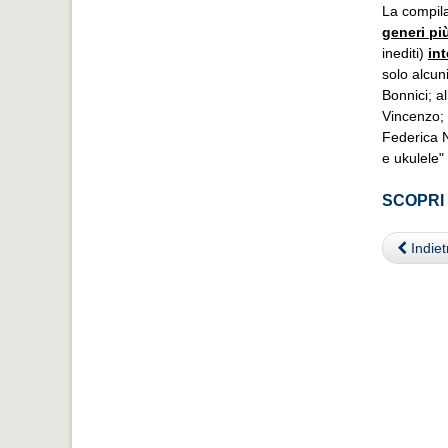
La compil
generi pi
inediti)
int
solo alcun
Bonnici; al
Vincenzo; 
Federica N
e ukulele"
SCOPRI 
Indiet