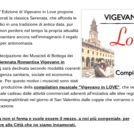
V Edizione di Vigevano in Love propone
orati la classica Serenata, che affonda le
ici in una tradizione di antica data, pur
non perdere nel tempo la propria attualità
esentare ancora nell'immaginario il regalo
 per antonomasia.
tecipazione dei Musicisti di Bottega dei
 Serenata Romantica
Vigevano in
1
sarà declinata secondo modalità coerenti
genza sanitaria, sociale ed economica
e. Per questo motivo i musicisti sono stati
la produzione della
compilation musicale "Vigevano in LOVE"
, che v
ale cadeau dalle attività commerciali aderenti all'iniziativa alle idee re
onsegnati/ritirati nel giorno di San Valentino dalle coppie che vorranno 
casione.
 non si ferma e vuole essere il mezzo, a noi più congeniale, per
e alla Città che ne siamo innamorati.