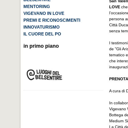
San Vale
MENTORING
LOVE
che,
l’occasion
VIGEVANO IN LOVE
persona am
PREMI E RICONOSCIMENTI
Città Duca
INNOVATURISMO
senza tem
IL CUORE DEL PO
I testimo
in primo piano
de "Gli Ar
tematico e
che intere
inaugurazi
PRENOTAZ
A cura di
In collabo
Vigevano
Bottega de
Medium S
La Città de