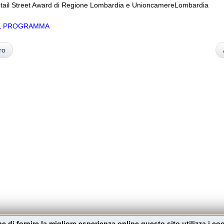
tail Street Award di Regione Lombardia e UnioncamereLombardia
IL PROGRAMMA
ro
ine di fornire la migliore esperienza online questo sito utilizza i co