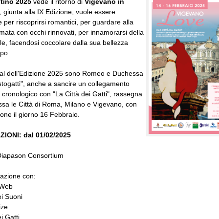
ntino 2025
vede il ritorno di
Vigevano in
 giunta alla IX Edizione, vuole essere
e per riscoprirsi romantici, per guardare alla
ata con occhi rinnovati, per innamorarsi della
le, facendosi coccolare dalla sua bellezza
po.
nial dell'Edizione 2025 sono Romeo e Duchessa
istogatti", anche a sancire un collegamento
 cronologico con "La Città dei Gatti", rassegna
ssa le Città di Roma, Milano e Vigevano, con
one il giorno 16 Febbraio.
IONI: dal 01/02/2025
 Diapason Consortium
razione con:
 Web
i Suoni
ize
i Gatti