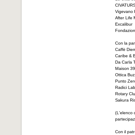
CIVATURS
Vigevano 
After Life
Excalibur
Fondazion
Con la par
Caffè Die
Caribe & B
Da Carla 
Maison 39
Ottica Buz
Punto Zer
Radici Lab
Rotary Cl
Sakura Ri
(L'elenco d
partecipaz
Con il pat