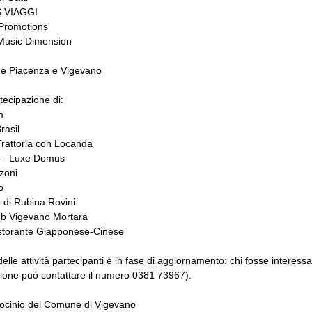
 VIAGGI
Promotions
 Music Dimension
e Piacenza e Vigevano
tecipazione di:
m
rasil
Trattoria con Locanda
 - Luxe Domus
zoni
o
 di Rubina Rovini
ub Vigevano Mortara
storante Giapponese-Cinese
elle attività partecipanti è in fase di aggiornamento: chi fosse interessa
ione può contattare il numero 0381 73967).
rocinio del Comune di Vigevano