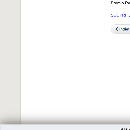
Premio Re
SCOPRI 
Indiet
Al f