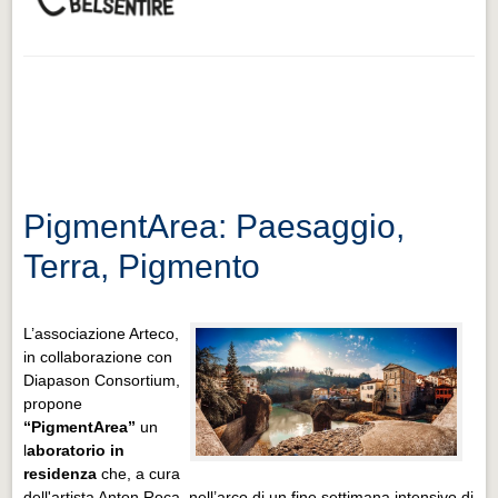
PigmentArea: Paesaggio,
Terra, Pigmento
L’associazione Arteco,
in collaborazione con
Diapason Consortium,
propone
“PigmentArea”
un
l
aboratorio in
residenza
che, a cura
dell'artista Anton Roca, nell’arco di un fine settimana intensivo di