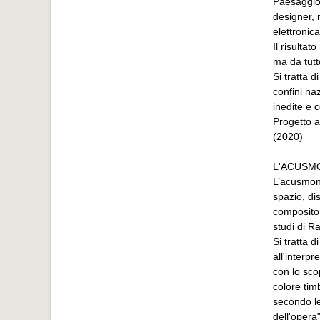
Paesaggio 
designer, 
elettronic
Il risultat
ma da tutt
Si tratta 
confini na
inedite e c
Progetto 
(2020)
L'ACUSM
L’acusmoni
spazio, di
compositor
studi di R
Si tratta d
all'interp
con lo sco
colore tim
secondo le
dell'opera"