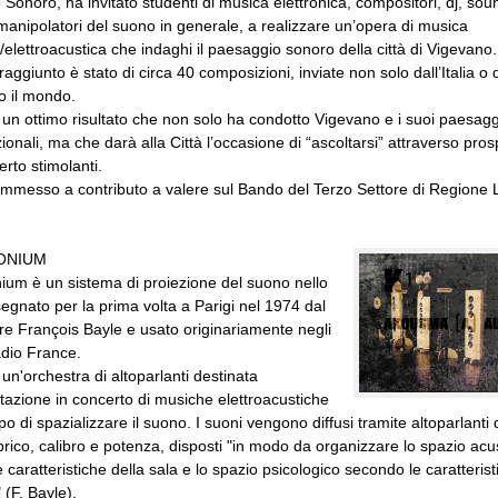
Sonoro, ha invitato studenti di musica elettronica, compositori, dj, sou
manipolatori del suono in generale, a realizzare un’opera di musica
a/elettroacustica che indaghi il paesaggio sonoro della città di Vigevano.
o raggiunto è stato di circa 40 composizioni, inviate non solo dall’Italia o
o il mondo.
di un ottimo risultato che non solo ha condotto Vigevano e i suoi paesaggi
zionali, ma che darà alla Città l’occasione di “ascoltarsi” attraverso pros
erto stimolanti.
ammesso a contributo a valere sul Bando del Terzo Settore di Regione
ONIUM
um è un sistema di proiezione del suono nello
segnato per la prima volta a Parigi nel 1974 dal
e François Bayle e usato originariamente negli
adio France.
i un'orchestra di altoparlanti destinata
retazione in concerto di musiche elettroacustiche
po di spazializzare il suono. I suoni vengono diffusi tramite altoparlanti 
brico, calibro e potenza, disposti "in modo da organizzare lo spazio acu
 caratteristiche della sala e lo spazio psicologico secondo le caratterist
 (F. Bayle).