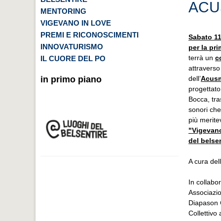
ACU
MENTORING
VIGEVANO IN LOVE
PREMI E RICONOSCIMENTI
Sabato 11
INNOVATURISMO
per la pr
terrà un
c
IL CUORE DEL PO
attraverso
in primo piano
dell’
Acusm
progettato
Bocca, tra
sonori che 
più meritev
"Vigevano
del belse
A cura de
In collabo
Associazi
Diapason 
Collettivo 