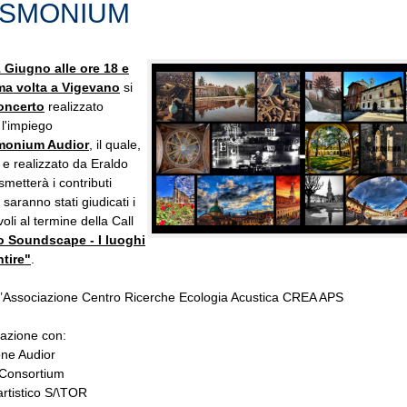
SMONIUM
 Giugno alle ore 18 e
ima volta a Vigevano
si
oncerto
realizzato
 l'impiego
onium Audior
, il quale,
 e realizzato da Eraldo
smetterà i contributi
saranno stati giudicati i
oli al termine della Call
 Soundscape - I luoghi
ntire"
.
ll’Associazione Centro Ricerche Ecologia Acustica CREA APS
razione con:
one Audior
Consortium
artistico S/\TOR