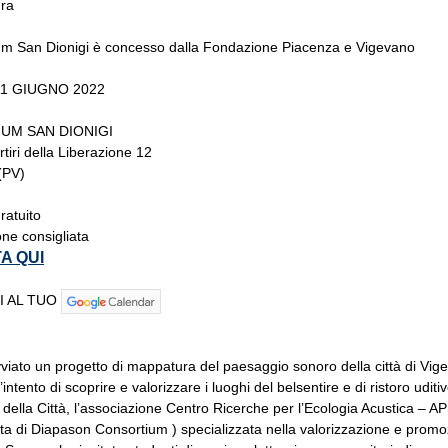
ura
ium San Dionigi è concesso dalla Fondazione Piacenza e Vigevano
1 GIUGNO 2022
IUM SAN DIONIGI
tiri della Liberazione 12
(PV)
ratuito
ne consigliata
A QUI
I AL TUO
iato un progetto di mappatura del paesaggio sonoro della città di Vig
’intento di scoprire e valorizzare i luoghi del belsentire e di ristoro uditi
 della Città, l’associazione Centro Ricerche per l’Ecologia Acustica – A
ta di Diapason Consortium ) specializzata nella valorizzazione e promo