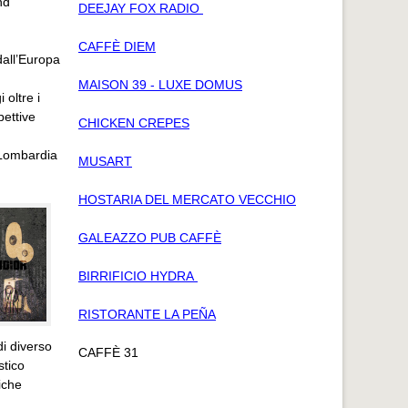
nd
DEEJAY FOX RADIO
CAFFÈ DIEM
 dall’Europa
MAISON 39 - LUXE DOMUS
 oltre i
pettive
CHICKEN CREPES
 Lombardia
MUSART
HOSTARIA DEL MERCATO VECCHIO
GALEAZZO PUB CAFFÈ
BIRRIFICIO HYDRA
RISTORANTE LA PEÑA
di diverso
CAFFÈ 31
stico
iche