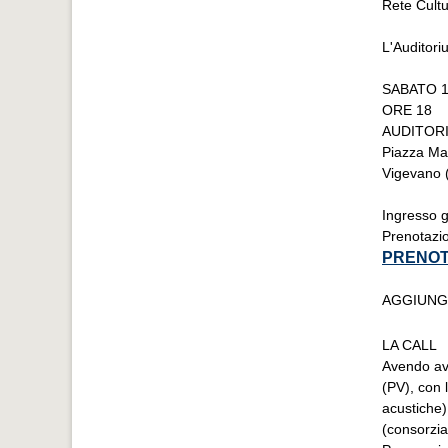
Rete Cult
L'Auditor
SABATO 1
ORE 18
AUDITOR
Piazza Mar
Vigevano 
Ingresso g
Prenotazio
PRENOT
AGGIUNG
LA CALL
Avendo avv
(PV), con l
acustiche)
(consorzia