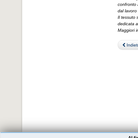
confronto a
dal lavoro 
Il tessuto 
dedicata al
Maggiori i
Indiet
Al f