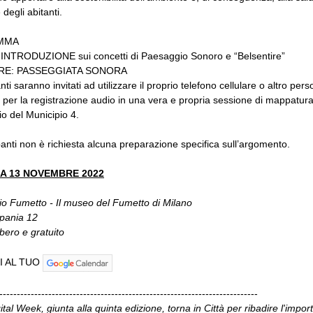
degli abitanti.
MMA
 INTRODUZIONE sui concetti di Paesaggio Sonoro e “Belsentire”
IRE: PASSEGGIATA SONORA
nti saranno invitati ad utilizzare il proprio telefono cellulare o altro per
o per la registrazione audio in una vera e propria sessione di mappatur
rio del Municipio 4.
panti non è richiesta alcuna preparazione specifica sull’argomento.
A 13 NOVEMBRE 2022
o Fumetto - Il museo del Fumetto di Milano
pania 12
ibero e gratuito
I AL TUO
--------------------------------------------------------------------------
ital Week, giunta alla quinta edizione, torna in Città per ribadire l'impor