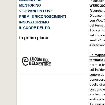
In occasio
MENTORING
WEEK 20
Ricerche p
VIGEVANO IN LOVE
Diapason 
PREMI E RICONOSCIMENTI
con Wow S
INNOVATURISMO
del Fumet
IL CUORE DEL PO
il progett
valorizzaz
in primo piano
sentire" de
4 di Milan
La mappa
territorio
porre le b
sull’incid
sonore de
benessere 
quello di 
costruito 
anche una r
edifici pos
il suono p