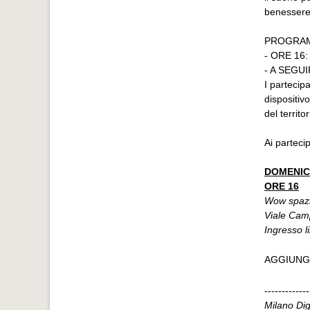
benessere 
PROGRA
- ORE 16:
- A SEGU
I partecipa
dispositiv
del territo
Ai parteci
DOMENIC
ORE 16
Wow spazi
Viale Cam
Ingresso l
AGGIUNG
-------------
Milano Dig