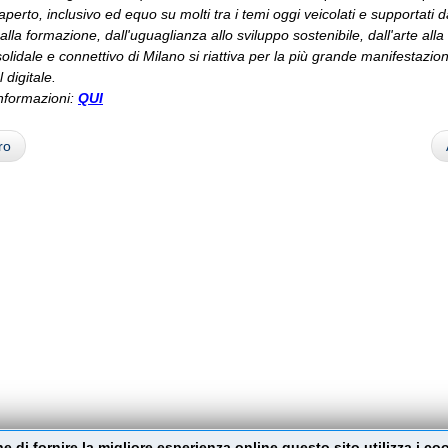
perto, inclusivo ed equo su molti tra i temi oggi veicolati e supportati da
alla formazione, dall'uguaglianza allo sviluppo sostenibile, dall'arte alla 
solidale e connettivo di Milano si riattiva per la più grande manifestazion
 digitale.
nformazioni:
QUI
ro
ine di fornire la migliore esperienza online questo sito utilizza i co