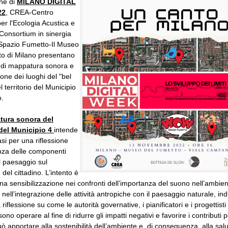
ne di
MILANO DIGITAL
22
, CREA-Centro
er l'Ecologia Acustica e
Consortium in sinergia
pazio Fumetto-Il Museo
to di Milano presentano
o di mappatura sonora e
ione dei luoghi del "bel
l territorio del Municipio
o.
tura sonora del
 del Municipio 4
intende
asi per una riflessione
enza delle componenti
l paesaggio sul
del cittadino. L’intento è
una sensibilizzazione nei confronti dell’importanza del suono nell’ambie
e nell’integrazione delle attività antropiche con il paesaggio naturale, i
iflessione su come le autorità governative, i pianificatori e i progettisti
sono operare al fine di ridurre gli impatti negativi e favorire i contributi p
uò apportare alla sostenibilità dell’ambiente e, di conseguenza, alla salu