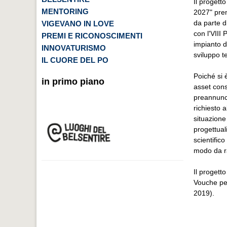
Il progett
MENTORING
2027" pre
da parte 
VIGEVANO IN LOVE
con l'VIII
PREMI E RICONOSCIMENTI
impianto di
INNOVATURISMO
sviluppo te
IL CUORE DEL PO
Poiché si 
in primo piano
asset conso
preannunc
richiesto 
situazione
progettual
scientific
modo da ra
Il progett
Vouche per
2019).