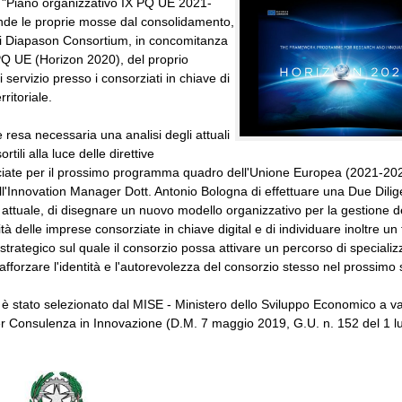
o "Piano organizzativo IX PQ UE 2021-
nde le proprie mosse dal consolidamento,
di Diapason Consortium, in concomitanza
 PQ UE (Horizon 2020), del proprio
 servizio presso i consorziati in chiave di
rritoriale.
è resa necessaria una analisi degli attuali
rtili alla luce delle direttive
iate per il prossimo programma quadro dell'Unione Europea (2021-202
all'Innovation Manager Dott. Antonio Bologna di effettuare una Due Dilig
 attuale, di disegnare un nuovo modello organizzativo per la gestione d
ità delle imprese consorziate in chiave digital e di individuare inoltre u
o strategico sul quale il consorzio possa attivare un percorso di specializ
fforzare l'identità e l'autorevolezza del consorzio stesso nel prossimo 
o è stato selezionato dal MISE - Ministero dello Sviluppo Economico a va
 Consulenza in Innovazione (D.M. 7 maggio 2019, G.U. n. 152 del 1 lu