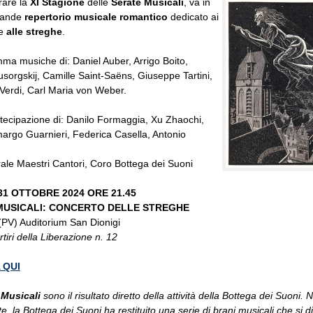
rare la
XI Stagione
delle
Serate Musicali
, va in
rande
repertorio musicale romantico
dedicato ai
e
alle streghe
.
ma musiche di: Daniel Auber, Arrigo Boito,
orgskij, Camille Saint-Saëns, Giuseppe Tartini,
Verdi, Carl Maria von Weber.
tecipazione di: Danilo Formaggia, Xu Zhaochi,
argo Guarnieri, Federica Casella, Antonio
ale Maestri Cantori, Coro Bottega dei Suoni
31 OTTOBRE 2024 ORE 21.45
MUSICALI: CONCERTO DELLE STREGHE
(PV) Auditorium San Dionigi
tiri della Liberazione n. 12
 QUI
 Musicali
sono il risultato diretto della attività della Bottega dei Suoni. 
te, la Bottega dei Suoni ha restituito una serie di brani musicali che si 