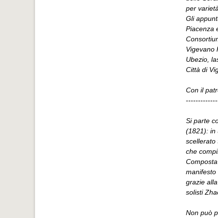
per variet
Gli appunt
Piacenza e
Consortiu
Vigevano h
Ubezio, la
Città di V
Con il pat
-------------
Si parte c
(1821): in
scellerato
che compir
Composta 
manifesto 
grazie all
solisti Zh
Non può po