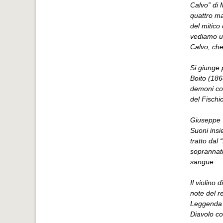
Calvo” di 
quattro m
del mitico
vediamo u
Calvo, che
Si giunge 
Boito (186
demoni con
del Fischio
Giuseppe V
Suoni insi
tratto dal 
soprannatu
sangue.
Il violino
note del re
Leggenda v
Diavolo co