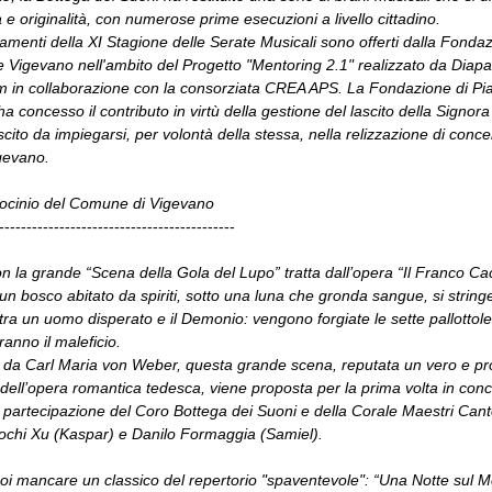
à e originalità, con numerose prime esecuzioni a livello cittadino.
amenti della XI Stagione delle Serate Musicali sono offerti dalla Fondaz
 Vigevano nell'ambito del Progetto "Mentoring 2.1" realizzato da Diap
m in collaborazione con la consorziata CREA APS. La Fondazione di Pi
a concesso il contributo in virtù della gestione del lascito della Signo
scito da impiegarsi, per volontà della stessa, nella relizzazione di concer
igevano.
rocinio del Comune di Vigevano
-------------------------------------------
on la grande “Scena della Gola del Lupo” tratta dall’opera “Il Franco Ca
 un bosco abitato da spiriti, sotto una luna che gronda sangue, si string
 tra un uomo disperato e il Demonio: vengono forgiate le sette pallottol
anno il maleficio.
da Carl Maria von Weber, questa grande scena, reputata un vero e pr
dell’opera romantica tedesca, viene proposta per la prima volta in conc
a partecipazione del Coro Bottega dei Suoni e della Corale Maestri Canto
aochi Xu (Kaspar) e Danilo Formaggia (Samiel).
i mancare un classico del repertorio "spaventevole": “Una Notte sul 