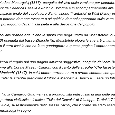
Modest Musorgskij (1867), eseguita dal vivo nella versione per pianofor
ani da Federica Casella e Antonio Bologna e in accompagnamento alle
 capitolo finale del capolavoro d’animazione “Fantasia” di Walt Disney in
n potente demone evocare a sé spiriti e demoni apparendo sulla vetta
 poi fuggono davanti alla pietà e alla devozione del popolo.
poi alla grande aria “Sono lo spirito che nega” tratta da “Mefistofele” di 
8) eseguita dal basso Zhaochi Xu: Mefistofele elogia le sue arti chiama
 il tetro fischio che ha fatto guadagnare a questa pagina il soprannome
”.
erdi ci regala poi una pagina davvero suggestiva, eseguita dal coro B
eme alla Corale Maestri Cantori, con il canto delle streghe “Che faceste
“Macbeth” (1847), in cui il potere terreno entra a stretto contatto con qu
rale: le streghe predicono il futuro a Macbeth e Banco e… sarà un futu
 di Tânia Camargo Guarnieri sarà protagonista indiscusso di una delle pa
pertorio violinistico: il mitico “Trillo del Diavolo” di Giuseppe Tartini (171
uole, su testimonianza dello stesso Tartini, che il brano sia stato eseg
mparsogli in sogno.