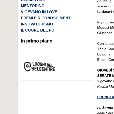
Ad inaugu
MENTORING
scena il g
fantasmi
VIGEVANO IN LOVE
PREMI E RICONOSCIMENTI
In program
INNOVATURISMO
Modest Mus
IL CUORE DEL PO
Giuseppe 
in primo piano
Con la par
Tânia Cam
Bologna
E con: Cor
GIOVEDÌ 
SERATE 
Vigevano 
Piazza Mar
PRENOTA
Le
Serate
delle Sera