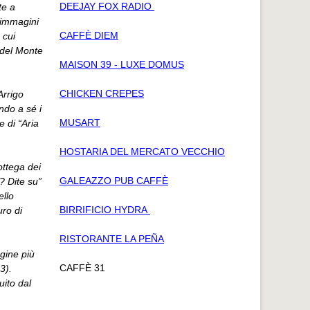
DEEJAY FOX RADIO
te a
 immagini
CAFFÈ DIEM
 cui
 del Monte
MAISON 39 - LUXE DOMUS
CHICKEN CREPES
Arrigo
ndo a sé i
MUSART
 di “Aria
HOSTARIA DEL MERCATO VECCHIO
ottega dei
GALEAZZO PUB CAFFÈ
? Dite su”
ello
BIRRIFICIO HYDRA
ro di
RISTORANTE LA PEÑA
gine più
CAFFÈ 31
3).
uito dal