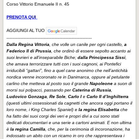
Corso Vittorio Emanuele II n. 45
PRENOTA QUI
AGGIUNGI AL TUO
-------------------------------------------------------
Dalla Regina Vittoria
, che volle un canile per ogni castello,
a
Federico II di Prussia
, che ordinò di essere sepolto accanto ai
suoi levrieri e all’inseparabile Biche;
dalla Principessa Sissi
,
che amava terrorizzare tutti con i suoi cagnoni, ai Pontefici
irriducibili “gattari”, fino a quel cane anonimo che nell’antichità
nordica venne incoronato re in Danimarca, oppure al petulante
carlino che metteva al posto suo il grande
Napoleone
a suon di
morsi sui polpacci, passando per
Caterina di Russia
,
Ludovico Gonzaga
,
Re Sole
,
Carlo I
e
Carlo II d’Inghilterra
(questi ultimi ossessionati da cagnetti che ancora oggi portano il
loro nome, i King Charles Spaniel) e
la regina Elisabetta
che
ha fatto dei suoi corgi dei veri e propri divi a cui sono stati
dedicati documentari e una serie a cartoni animati. E non ultima
è
la regina Camilla
, che, per la cerimonia di incoronazione, ha
indossato un abito con un ricamo in oro che rappresentava i