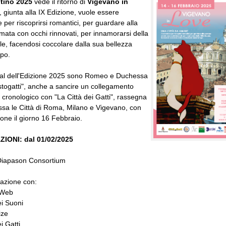
ntino 2025
vede il ritorno di
Vigevano in
 giunta alla IX Edizione, vuole essere
e per riscoprirsi romantici, per guardare alla
ata con occhi rinnovati, per innamorarsi della
le, facendosi coccolare dalla sua bellezza
po.
nial dell'Edizione 2025 sono Romeo e Duchessa
istogatti", anche a sancire un collegamento
 cronologico con "La Città dei Gatti", rassegna
ssa le Città di Roma, Milano e Vigevano, con
one il giorno 16 Febbraio.
IONI: dal 01/02/2025
 Diapason Consortium
razione con:
 Web
i Suoni
ize
i Gatti