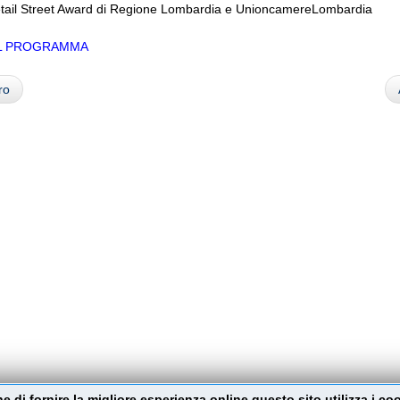
tail Street Award di Regione Lombardia e UnioncamereLombardia
IL PROGRAMMA
ro
ine di fornire la migliore esperienza online questo sito utilizza i co