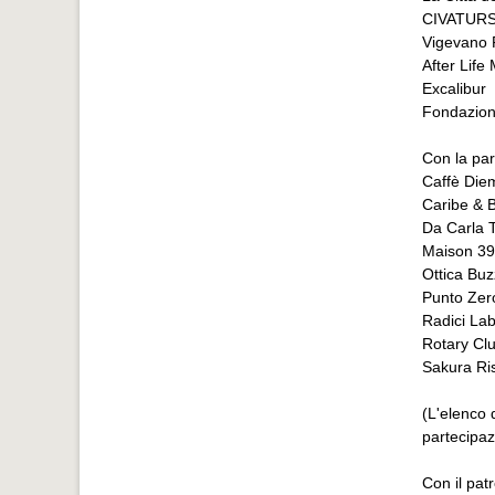
CIVATURS
Vigevano 
After Life
Excalibur
Fondazion
Con la par
Caffè Die
Caribe & B
Da Carla 
Maison 39
Ottica Buz
Punto Zer
Radici Lab
Rotary Cl
Sakura Ri
(L'elenco d
partecipaz
Con il pat