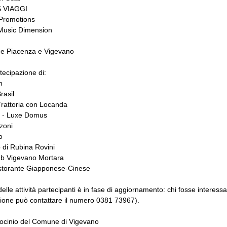
 VIAGGI
Promotions
 Music Dimension
e Piacenza e Vigevano
tecipazione di:
m
rasil
Trattoria con Locanda
 - Luxe Domus
zoni
o
 di Rubina Rovini
ub Vigevano Mortara
storante Giapponese-Cinese
elle attività partecipanti è in fase di aggiornamento: chi fosse interessa
ione può contattare il numero 0381 73967).
rocinio del Comune di Vigevano