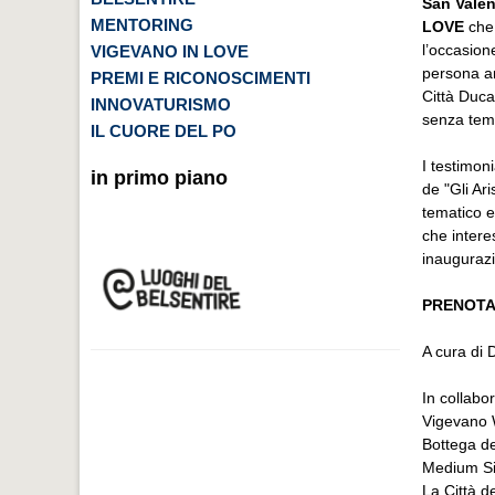
San Vale
MENTORING
LOVE
che,
l’occasion
VIGEVANO IN LOVE
persona am
PREMI E RICONOSCIMENTI
Città Duca
INNOVATURISMO
senza tem
IL CUORE DEL PO
I testimo
in primo piano
de "Gli Ar
tematico e
che intere
inaugurazi
PRENOTAZ
A cura di
In collabo
Vigevano
Bottega de
Medium S
La Città de