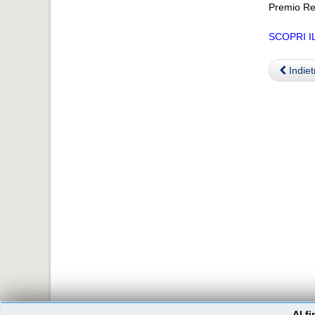
Premio Re
SCOPRI 
Indiet
Al f