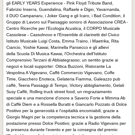
gli EARLY YEARS Experience - Pink Floyd Tribute Band,
Fabrizio Inserra, Guendalina, Raffaele e Digio, Yavarnanda,
il DUO Campanaru, i Joker Gang e gli Icaro, i Bad Condition, il
Gruppo di Lavoro sul Paesaggio sonoro di Associazione CREA -
Centro Ricerche per l'Ecologia Acustica, il CORPO Musicale
Cassolese - Cassolnovo e l'Ensemble di clarinetti del Civico
Istituto Musicale Luigi Costa, Emma Traino, i Maetrika, Rita
Ciancio, Yoshie Kawai, Marinella Pansecco e gli allievi
della Scuola Di Musica Kawai, l'Orchestra dell'Istituto
Comprensivo Terzani di Abbiategrasso; un sentito grazie ai
negozi e locali supporter: Ottica Buzzoni, Ristorante La
Vespolina A Vigevano, Caffè Commercio Vigevano, Coffe
Time, Giacchero Enoteca, Gelateria Fiamma, Galeazzo pub
caffè, Teeria Passaggi di Tempo, Victory abbigliamento, Gelati
Susy Caffè, Rolling truck street food; un ringraziamento
speciale e una menzione d'onore a Saverio Forte e Mimma Ab
di Caffè Diem e a Rossella Buratti e Giancarlo Pozzato di Dolce
Positivo per la generosità e l'ospitalità encomiabili; grazie a
Giorgio Magni per la competenza tecnica e la gestione della
postazione presso Dolce Positivo; grazie a Radio Vigevano per
la presenza durante l'evento e per la consegna del premio