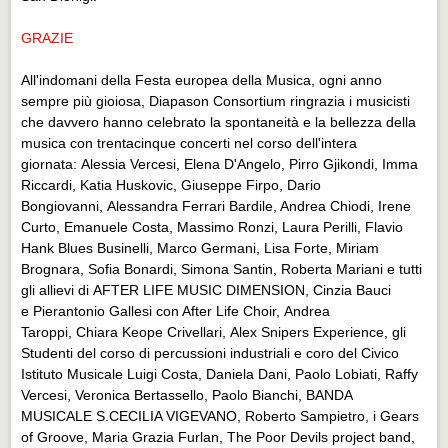
GRAZIE
All'indomani della Festa europea della Musica, ogni anno
sempre più gioiosa, Diapason Consortium ringrazia i musicisti
che davvero hanno celebrato la spontaneità e la bellezza della
musica con trentacinque concerti nel corso dell'intera
giornata: Alessia Vercesi, Elena D'Angelo, Pirro Gjikondi, Imma
Riccardi, Katia Huskovic, Giuseppe Firpo, Dario
Bongiovanni, Alessandra Ferrari Bardile, Andrea Chiodi, Irene
Curto, Emanuele Costa, Massimo Ronzi, Laura Perilli, Flavio
Hank Blues Businelli, Marco Germani, Lisa Forte, Miriam
Brognara, Sofia Bonardi, Simona Santin, Roberta Mariani e tutti
gli allievi di AFTER LIFE MUSIC DIMENSION, Cinzia Bauci
e Pierantonio Gallesi con After Life Choir, Andrea
Taroppi, Chiara Keope Crivellari, Alex Snipers Experience, gli
Studenti del corso di percussioni industriali e coro del Civico
Istituto Musicale Luigi Costa, Daniela Dani, Paolo Lobiati, Raffy
Vercesi, Veronica Bertassello, Paolo Bianchi, BANDA
MUSICALE S.CECILIA VIGEVANO, Roberto Sampietro, i Gears
of Groove, Maria Grazia Furlan, The Poor Devils project band,