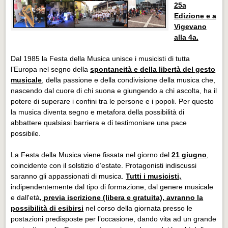
25a
Edizione e a
Vigevano
alla 4a.
Dal 1985 la Festa della Musica unisce i musicisti di tutta
l’Europa nel segno della
spontaneità e della libertà del gesto
musicale
, della passione e della condivisione della musica che,
nascendo dal cuore di chi suona e giungendo a chi ascolta, ha il
potere di superare i confini tra le persone e i popoli. Per questo
la musica diventa segno e metafora della possibilità di
abbattere qualsiasi barriera e di testimoniare una pace
possibile.
La Festa della Musica viene fissata nel giorno del
21 giugno
,
coincidente con il solstizio d’estate. Protagonisti indiscussi
saranno gli appassionati di musica.
Tutti i musicisti,
indipendentemente dal tipo di formazione, dal genere musicale
e dall'età
, previa iscrizione (libera e gratuita), avranno la
possibilità di esibirsi
nel corso della giornata presso le
postazioni predisposte per l’occasione, dando vita ad un grande