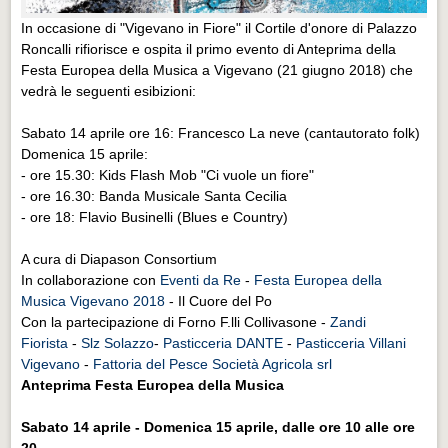
In occasione di "Vigevano in Fiore" il Cortile d'onore di Palazzo
Roncalli rifiorisce e ospita il primo evento di Anteprima della
Festa Europea della Musica a Vigevano (21 giugno 2018) che
vedrà le seguenti esibizioni:
Sabato 14 aprile ore 16: Francesco La neve (cantautorato folk)
Domenica 15 aprile:
- ore 15.30: Kids Flash Mob "Ci vuole un fiore"
- ore 16.30: Banda Musicale Santa Cecilia
- ore 18: Flavio Businelli (Blues e Country)
A cura di Diapason Consortium
In collaborazione con
Eventi da Re
-
Festa Europea della
Musica Vigevano 2018
- Il Cuore del Po
Con la partecipazione di Forno F.lli Collivasone -
Zandi
Fiorista
-
Slz Solazzo
-
Pasticceria DANTE
-
Pasticceria Villani
Vigevano
-
Fattoria del Pesce Società Agricola srl
Anteprima Festa Europea della Musica
Sabato 14 aprile - Domenica 15 aprile, dalle ore 10 alle ore
20