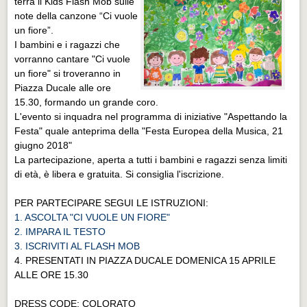
terrà il Kids Flash Mob sulle
note della canzone “Ci vuole
un fiore”.
I bambini e i ragazzi che
vorranno cantare "Ci vuole
un fiore" si troveranno in
Piazza Ducale alle ore
15.30, formando un grande coro.
L'evento si inquadra nel programma di iniziative "Aspettando la
Festa" quale anteprima della "Festa Europea della Musica, 21
giugno 2018"
La partecipazione, aperta a tutti i bambini e ragazzi senza limiti
di età, è libera e gratuita. Si consiglia l'iscrizione.
PER PARTECIPARE SEGUI LE ISTRUZIONI:
1. ASCOLTA "CI VUOLE UN FIORE"
2. IMPARA IL TESTO
3. ISCRIVITI AL FLASH MOB
4. PRESENTATI IN PIAZZA DUCALE DOMENICA 15 APRILE
ALLE ORE 15.30
DRESS CODE: COLORATO