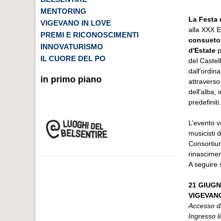
MENTORING
La Festa 
VIGEVANO IN LOVE
alla XXX E
PREMI E RICONOSCIMENTI
consueto 
INNOVATURISMO
d'Estate
p
IL CUORE DEL PO
del Castel
dall'ordin
in primo piano
attraverso
dell'alba, 
predefiniti.
L’evento v
musicisti 
Consortium
rinasciment
A seguire 
21 GIUGNO
VIGEVANO 
Accesso da
Ingresso l