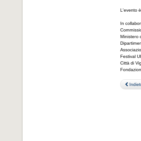
L'evento è
In collabo
Commissi
Ministero 
Dipartimen
Associazio
Festival 
Città di V
Fondazion
Indiet