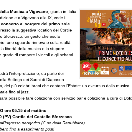
della Musica a Vigevano
, giunta in Italia
dizione e a Vigevano alla IX, vede
il
concerto al sorgere del primo sole
resso la suggestiva location del Cortile
lo Sforzesco: un gesto che esula
ario, uno sguardo rinnovato sulla realtà
 la libertà della musica e lo stupore
in grado di rompere i vincoli e gli schemi
edrà l’interpretazione, da parte dei
della Bottega dei Suoni di Diapason
, dei più celebri brani che cantano l’Estate: un excursus dalla musica
ale fino al jazz.
sarà possibile fare colazione con servizio bar e colazione a cura di Dolc
 ore 05.15 del mattino
(PV) Cortile del Castello Sforzesco
ll'ingresso neogotico (C.so della Repubblica)
ibero fino a esaurimento posti