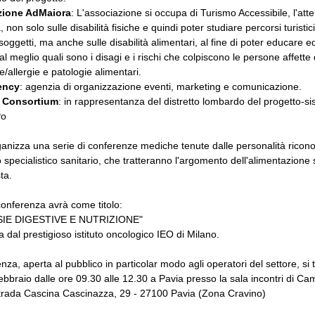
zione AdMaiora
: L'associazione si occupa di Turismo Accessibile, l'att
 non solo sulle disabilità fisiche e quindi poter studiare percorsi turistici
 soggetti, ma anche sulle disabilità alimentari, al fine di poter educare e
al meglio quali sono i disagi e i rischi che colpiscono le persone affette
e/allergie e patologie alimentari.
ency
: agenzia di organizzazione eventi, marketing e comunicazione.
 Consortium
: in rappresentanza del distretto lombardo del progetto-s
Po
ganizza una serie di conferenze mediche tenute dalle personalità ricono
 specialistico sanitario, che tratteranno l'argomento dell'alimentazione s
sta.
onferenza avrà come titolo:
IE DIGESTIVE E NUTRIZIONE"
a dal prestigioso istituto oncologico IEO di Milano.
nza, aperta al pubblico in particolar modo agli operatori del settore, si 
ebbraio dalle ore 09.30 alle 12.30 a Pavia presso la sala incontri di C
trada Cascina Cascinazza, 29 - 27100 Pavia (Zona Cravino)