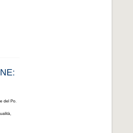
NE:
se del Po.
ualità,