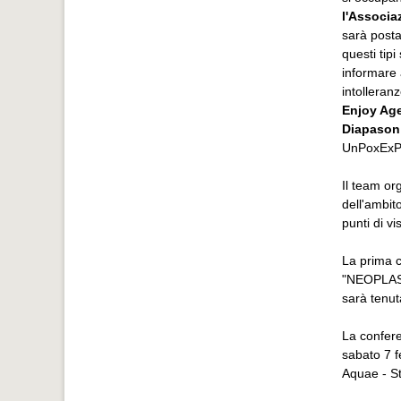
l'Associa
sarà posta,
questi tipi
informare 
intolleranz
Enjoy Ag
Diapason
UnPoxEx
Il team or
dell'ambito
punti di vi
La prima c
"NEOPLAS
sarà tenut
La confere
sabato 7 f
Aquae - S