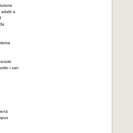
enzione
 adatti a
d
 da
istema
sciute
otto i vari
terrà
ampus