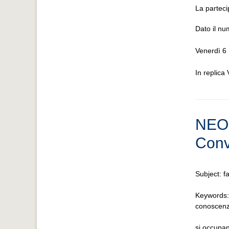
La parteci
Dato il nu
Venerdì 6
In replica
NEO
Conv
Subject: f
Keywords: 
conoscenza
si occupan