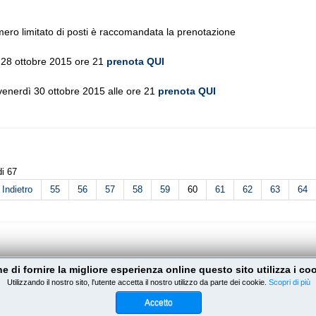
mero limitato di posti è raccomandata la prenotazione
 28 ottobre 2015 ore 21
prenota QUI
 venerdì 30 ottobre 2015 alle ore 21
prenota QUI
i 67
Indietro
55
56
57
58
59
60
61
62
63
64
ine di fornire la migliore esperienza online questo sito utilizza i co
le
Designed by
Vigevano Web
Utilizzando il nostro sito, l'utente accetta il nostro utilizzo da parte dei cookie.
Scopri di più
Accetto