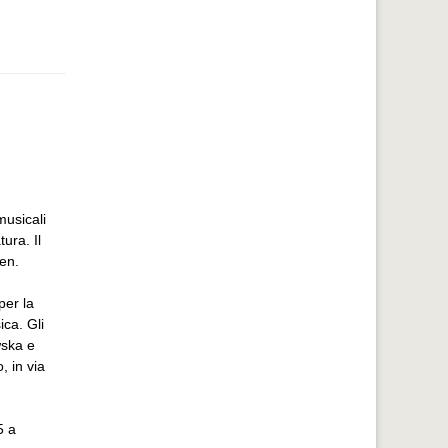
musicali
ura. Il
en.
per la
ica. Gli
wska e
, in via
5 a