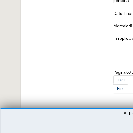
persona.
Dato il nu
Mercoledì
In replica
Pagina 60 d
Inizio
Fine
Al f
Copyright © By Diapason Consortium, progettazione cultura
Privacy Policy
-
Cookie Policy