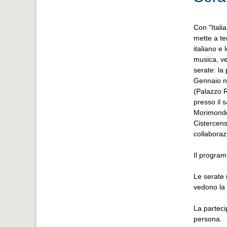
Con "Itali
mette a tem
italiano e 
musica, v
serate: la
Gennaio n
(Palazzo R
presso il 
Morimondo
Cistercens
collaborazi
Il program
Le serate 
vedono la
La parteci
persona.