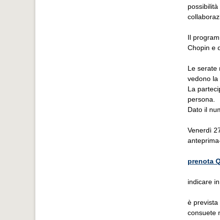
possibilit
collaborazi
Il program
Chopin e di
Le serate 
vedono la
La parteci
persona.
Dato il nu
Venerdì 2
anteprima-
prenota 
indicare i
è prevista
consuete 