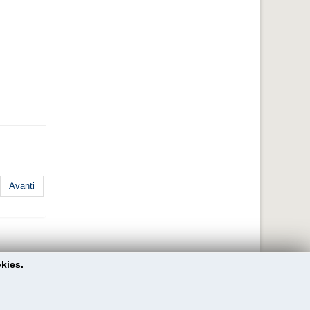
Avanti
okies.
Go to Top