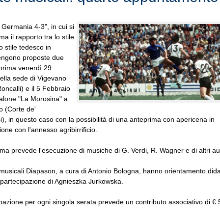
a Germania 4-3", in cui si
a il rapporto tra lo stile
lo stile tedesco in
engono proposte due
 prima venerdì 29
ella sede di Vigevano
oncalli) e il 5 Febbraio
salone "La Morosina" a
 (Corte de'
i), in questo caso con la possibilità di una anteprima con apericena in
one con l'annesso agribirrificio.
ma prevede l'esecuzione di musiche di G. Verdi, R. Wagner e di altri aut
musicali Diapason, a cura di Antonio Bologna, hanno orientamento dida
 partecipazione di Agnieszka Jurkowska.
pazione per ogni singola serata prevede un contributo associativo di € 