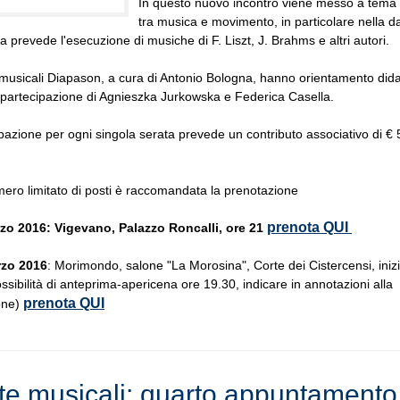
In questo nuovo incontro viene messo a tema i
tra musica e movimento, in particolare nella da
prevede l'esecuzione di musiche di F. Liszt, J. Brahms e altri autori.
musicali Diapason, a cura di Antonio Bologna, hanno orientamento dida
partecipazione di Agnieszka Jurkowska e Federica Casella.
pazione per ogni singola serata prevede un contributo associativo di € 
mero limitato di posti è raccomandata la prenotazione
prenota QUI
zo 2016: Vigevano, Palazzo Roncalli, ore 21
rzo 2016
: Morimondo, salone "La Morosina", Corte dei Cistercensi, iniz
ssibilità di anteprima-apericena ore 19.30, indicare in annotazioni alla
prenota QUI
one)
te musicali: quarto appuntamento