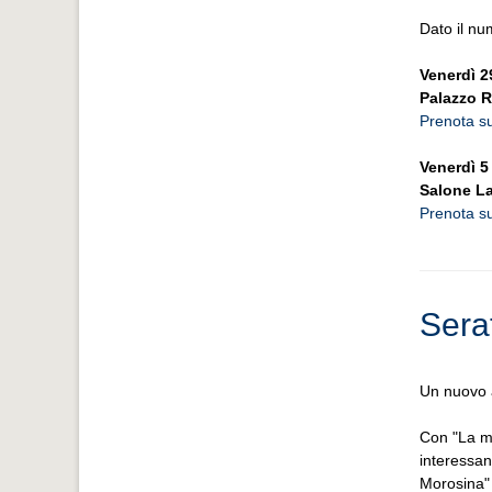
Dato il nu
Venerdì 2
Palazzo R
Prenota su
Venerdì 5
Salone La
Prenota su
Sera
Un nuovo 
Con "La mu
interessan
Morosina" 