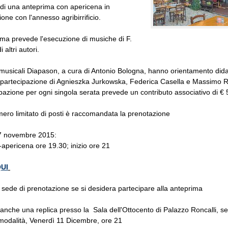
à di una anteprima con apericena in
one con l'annesso agribirrificio.
ma prevede l'esecuzione di musiche di F.
 altri autori.
musicali Diapason, a cura di Antonio Bologna, hanno orientamento dida
 partecipazione di Agnieszka Jurkowska, Federica Casella e Massimo R
pazione per ogni singola serata prevede un contributo associativo di € 
mero limitato di posti è raccomandata la prenotazione
7 novembre 2015:
apericena ore 19.30; inizio ore 21
QUI
n sede di prenotazione se si desidera partecipare alla anteprima
 anche una replica presso la Sala dell'Ottocento di Palazzo Roncalli, s
modalità, Venerdì 11 Dicembre, ore 21