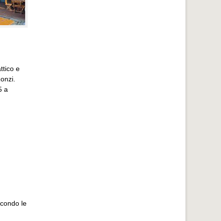
ttico e
onzi.
5 a
econdo le