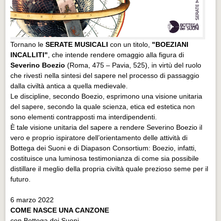
Tornano le
SERATE MUSICALI
con un titolo,
"BOEZIANI
INCALLITI"
, che intende rendere omaggio alla figura di
Severino Boezio
(Roma, 475 – Pavia, 525), in virtù del ruolo
che rivestì nella sintesi del sapere nel processo di passaggio
dalla civiltà antica a quella medievale.
Le discipline, secondo Boezio, esprimono una visione unitaria
del sapere, secondo la quale scienza, etica ed estetica non
sono elementi contrapposti ma interdipendenti.
È tale visione unitaria del sapere a rendere Severino Boezio il
vero e proprio ispiratore dell’orientamento delle attività di
Bottega dei Suoni e di Diapason Consortium: Boezio, infatti,
costituisce una luminosa testimonianza di come sia possibile
distillare il meglio della propria civiltà quale prezioso seme per il
futuro.
6 marzo 2022
COME NASCE UNA CANZONE
con Bottega dei Suoni