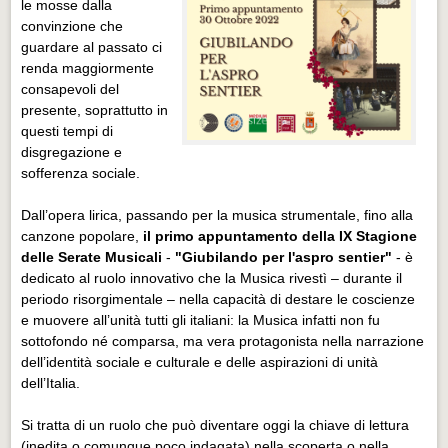
le mosse dalla
convinzione che
guardare al passato ci
renda maggiormente
consapevoli del
presente, soprattutto in
questi tempi di
disgregazione e
sofferenza sociale.
Dall’opera lirica, passando per la musica strumentale, fino alla
canzone popolare,
il primo appuntamento della IX Stagione
delle Serate Musicali
-
"Giubilando per l'aspro sentier"
- è
dedicato al ruolo innovativo che la Musica rivestì – durante il
periodo risorgimentale – nella capacità di destare le coscienze
e muovere all’unità tutti gli italiani: la Musica infatti non fu
sottofondo né comparsa, ma vera protagonista nella narrazione
dell’identità sociale e culturale e delle aspirazioni di unità
dell’Italia.
Si tratta di un ruolo che può diventare oggi la chiave di lettura
(inedita o comunque poco indagata) nella scoperta o nella