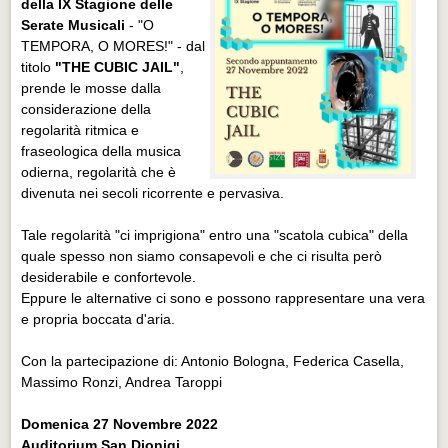
della IX Stagione delle
Serate Musicali
- "O
TEMPORA, O MORES!" - dal
titolo
"THE CUBIC JAIL"
,
prende le mosse dalla
considerazione della
regolarità ritmica e
fraseologica della musica
odierna, regolarità che è
divenuta nei secoli ricorrente e pervasiva.
Tale regolarità "ci imprigiona" entro una "scatola cubica" della
quale spesso non siamo consapevoli e che ci risulta però
desiderabile e confortevole.
Eppure le alternative ci sono e possono rappresentare una vera
e propria boccata d'aria.
Con la partecipazione di: Antonio Bologna, Federica Casella,
Massimo Ronzi, Andrea Taroppi
Domenica 27 Novembre 2022
Auditorium San Dionigi