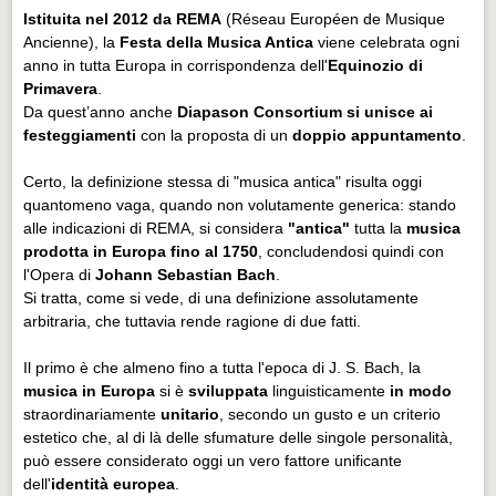
Istituita nel 2012 da REMA
(Réseau Européen de Musique
Ancienne), la
Festa della Musica Antica
viene celebrata ogni
anno in tutta Europa in corrispondenza dell'
Equinozio di
Primavera
.
Da quest’anno anche
Diapason Consortium
si unisce ai
festeggiamenti
con la proposta di un
doppio appuntamento
.
Certo, la definizione stessa di "musica antica" risulta oggi
quantomeno vaga, quando non volutamente generica: stando
alle indicazioni di REMA, si considera
"antica"
tutta la
musica
prodotta in Europa fino al 1750
, concludendosi quindi con
l'Opera di
Johann Sebastian Bach
.
Si tratta, come si vede, di una definizione assolutamente
arbitraria, che tuttavia rende ragione di due fatti.
Il primo è che almeno fino a tutta l'epoca di J. S. Bach, la
musica in Europa
si è
sviluppata
linguisticamente
in modo
straordinariamente
unitario
, secondo un gusto e un criterio
estetico che, al di là delle sfumature delle singole personalità,
può essere considerato oggi un vero fattore unificante
dell'
identità europea
.