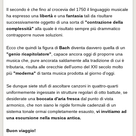
Il secondo è che fino al crocevia del 1750 il linguaggio musicale
ha espresso una
libertà
e una
fantasia
tali da risultare
successivamente oggetto di una sorta di
"contrazione della
complessità"
alla quale è risultato sempre più drammatico
contrapporre nuove soluzioni.
Ecco che quindi la figura di
Bach
diventa davvero quella di un
"genio ricapitolatore"
, capace ancora oggi di proporre una
musica che, pure ancorata saldamente alla tradizione di cui è
tributaria, risulta alle orecchie dell'uomo del XXI secolo molto
più
"moderna"
di tanta musica prodotta al giorno d'oggi.
Se dunque siete stufi di ascoltare canzoni in quattro-quarti
uniformemente ingessate in strutture regolari di otto battute, se
desiderate una
boccata d'aria fresca
dal punto di vista
armonico, che non siano le rigide formule cadenzali di un
sistema tonale ormai completamente esausto,
vi invitiamo ad
una escursione nella musica antica.
Buon viaggio!