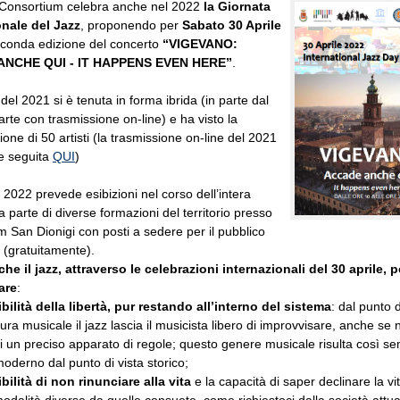
Consortium celebra anche nel 2022
la Giornata
onale del Jazz
, proponendo per
Sabato 30 Aprile
conda edizione del concerto
“VIGEVANO:
NCHE QUI - IT HAPPENS EVEN HERE”
.
 del 2021 si è tenuta in forma ibrida (in parte dal
parte con trasmissione on-line) e ha visto la
ione di 50 artisti (la trasmissione on-line del 2021
e seguita
QUI
)
o 2022 prevede esibizioni nel corso dell’intera
a parte di diverse formazioni del territorio presso
um San Dionigi con posti a sedere per il pubblico
i (gratuitamente).
 che il jazz, attraverso le celebrazioni internazionali del 30 aprile, 
are
:
bilità della libertà, pur restando all’interno del sistema
: dal punto d
tura musicale il jazz lascia il musicista libero di improvvisare, anche se 
i un preciso apparato di regole; questo genere musicale risulta così s
moderno dal punto di vista storico;
bilità di non rinunciare alla vita
e la capacità di saper declinare la vi
dalità diverse da quelle consuete, come richiestoci dalla società attua