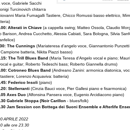
 voce, Gabriele Sacchi
onigi Turcinovich chitarra
 Giovanni Maria Fumagalli Tastiere, Chicco Romussi basso elettrico, M
teria)
.00: Alterati in Chiave
(a cappella swing; Matteo Ossola, Claudio Morg
 Barison, Andrea Cucchetto, Alessia Cabiati, Sara Bologna, Silvia Sanfe
nfelice)
.30: The Cunnings
(Mariateresa d’angelo voce, Giannantonio Punzetti 
Campione batteria, Nikita Piazzi basso)
.15:
The Trill Blues Band
(Maria Teresa d'Angelo vocal e piano; Mauri
vocal e guitar; Roberto Tedeschi bass; Roberto Giannella drums)
.00:
Cotroneo Blues Band
(Andreano Zanini: armonica diatonica, voc
tastiere; Lorenzo Acquaviva: batteria)
.45:
Federico Insoli
(piano)
.20:
Stellerranti
(Cinzia Bauci voce, Pier Gallesi piano e fisarmonica)
.05
Axes Duo
(Alfonsina Pansera voce, Eugenio Arcidiacono piano)
2.30 Gabriele Stoppa (Noir Carillon
- blues/folk)
3.30 Jam Session con Bottega dei Suoni Ensemble e Afterlife Ens
0 APRILE 2022
10 alle ore 23.30