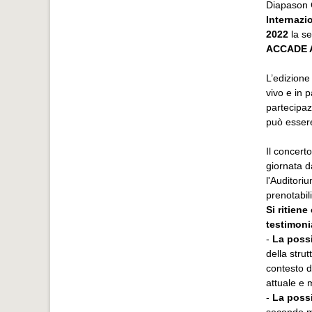
Diapason 
Internazi
2022
la se
ACCADE A
L’edizione
vivo e in 
partecipaz
può esser
Il concert
giornata d
l'Auditori
prenotabil
Si ritiene
testimoni
-
La possi
della strut
contesto d
attuale e 
-
La possi
secondo mo