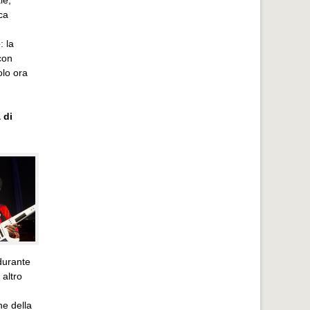
ca
e
: la
con
olo ora
 di
 durante
 altro
ne della