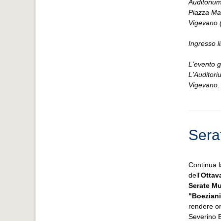
Auditorium
Piazza Mar
Vigevano (
Ingresso l
L'evento 
L'Auditori
Vigevano
Serat
Continua 
dell'
Ottav
Serate Mu
"Boeziani 
rendere om
Severino 