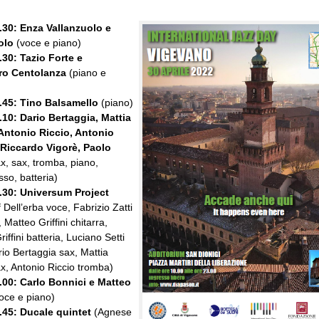
2.30: Enza Vallanzuolo e
olo
(voce e piano)
.30: Tazio Forte
e
ro Centolanza
(piano e
5.45: Tino Balsamello
(piano)
.10:
Dario Bertaggia, Mattia
 Antonio Riccio, Antonio
Riccardo Vigorè, Paolo
x, sax, tromba, piano,
so, batteria)
.30:
Universum Project
 Dell’erba voce, Fabrizio Zatti
 Matteo Griffini chitarra,
iffini batteria, Luciano Setti
io Bertaggia sax, Mattia
ax, Antonio Riccio tromba)
7.00: Carlo Bonnici e Matteo
oce e piano)
7.45: Ducale quintet
(Agnese