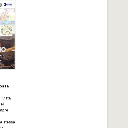
possa
i vista
nel
empre
ta stessa
le,