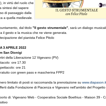
, in virtù del ruolo che
la sintesi del sapere
so di passaggio dalla
ica a quella medievale.
ppuntamento, dal titolo
"Il gesto strumentale"
, sarà un dialogo musical
ra il gesto e la musica che ne viene generata.
tecipazione del pianista Felice Pitolo
 3 APRILE 2022
m San Dionigi
tiri della Liberazione 12 Vigevano (PV)
tacolo: ore 17.30
pettacolo: ore 21
gratuito con green pass e mascherina FPP2
mero limitato di posti si raccomanda la prenotazione su
www.diapason.i
fferti dalla Fondazione di Piacenza e Vigevano nell'ambito del Progett
porto di: Vigevano Web - Cooperativa Sociale Boethius - Maison 39 - 
sitivo