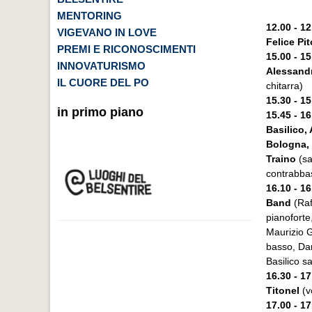
MENTORING
12.00 - 1
VIGEVANO IN LOVE
Felice Pit
PREMI E RICONOSCIMENTI
15.00 - 15
INNOVATURISMO
Alessand
IL CUORE DEL PO
chitarra)
15.30 - 1
in primo piano
15.45 - 16
Basilico,
Bologna, 
Traino
(sa
contrabbas
16.10 - 16
Band
(Raf
pianoforte,
Maurizio Gr
basso, Dar
Basilico s
16.30 - 1
Titonel
(v
17.00 - 1