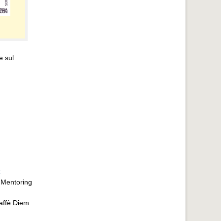
e sul
t
o Mentoring
Caffè Diem