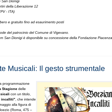
 San Dionigi
tiri della Liberazione 12
PV - ITA)
ibero e gratuito fino ad esaurimento posti
gode del patrocinio del Comune di Vigevano.
um San Dionigi è disponibile su concessione della Fondazione Piacenza
.
e Musicali: Il gesto strumentale
la programmazione
a Stagione
delle
sicali
con un titolo,
incalliti"
, che intende
aggio alla figura di
Boezio (Roma, 475 –