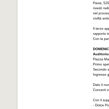
Pavia, 525)
rivestì nel
nel proces
civiltà ant
Il terzo a
rapporto t
Con la par
DOMENICA
Auditoriu
Piazza Mar
Primo spet
Secondo s
Ingresso 
Dato il nu
Concerti o
Con il sup
- Dolce Po