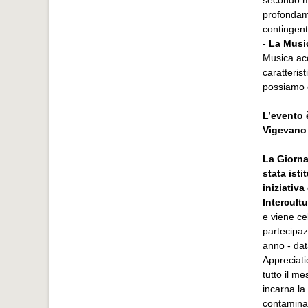
profondam
contingent
-
La Music
Musica ac
caratteris
possiamo 
L’evento 
Vigevano 
La Giorna
stata ist
iniziativa
Intercult
e viene ce
partecipazi
anno - dat
Appreciati
tutto il me
incarna la
contaminaz