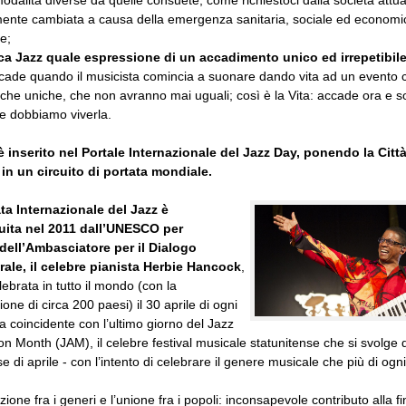
ente cambiata a causa della emergenza sanitaria, sociale ed economi
e;
a Jazz quale espressione di un accadimento unico ed irrepetibil
cade quando il musicista comincia a suonare dando vita ad un evento 
tiche uniche, che non avranno mai uguali; così è la Vita: accade ora e s
e dobbiamo viverla.
è inserito nel Portale Internazionale del Jazz Day, ponendo la Città
in un circuito di portata mondiale.
ta Internazionale del Jazz è
ituita nel 2011 dall’UNESCO per
 dell’Ambasciatore per il Dialogo
urale, il celebre pianista Herbie Hancock
,
lebrata in tutto il mondo (con la
one di circa 200 paesi) il 30 aprile di ogni
a coincidente con l’ultimo giorno del Jazz
on Month (JAM), il celebre festival musicale statunitense che si svolge
se di aprile - con l’intento di celebrare il genere musicale che più di ogni
ione fra i generi e l’unione fra i popoli: inconsapevole contributo alla fi