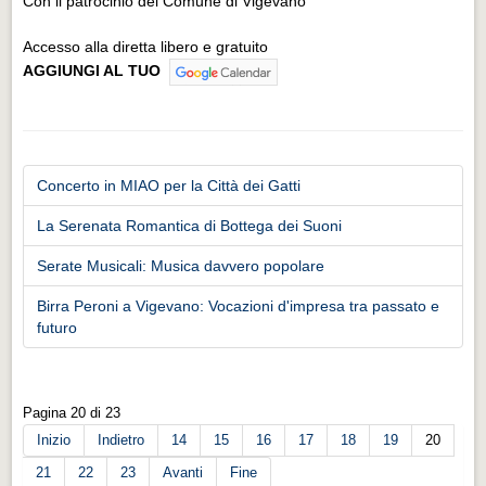
Con il patrocinio del Comune di Vigevano
Accesso alla diretta libero e gratuito
AGGIUNGI AL TUO
Concerto in MIAO per la Città dei Gatti
La Serenata Romantica di Bottega dei Suoni
Serate Musicali: Musica davvero popolare
Birra Peroni a Vigevano: Vocazioni d'impresa tra passato e
futuro
Pagina 20 di 23
Inizio
Indietro
14
15
16
17
18
19
20
21
22
23
Avanti
Fine