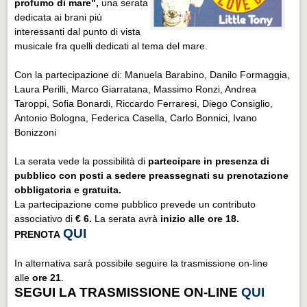
profumo di mare",
una serata
dedicata ai brani più
interessanti dal punto di vista
musicale fra quelli dedicati al tema del mare.
Con la partecipazione di: Manuela Barabino, Danilo Formaggia,
Laura Perilli, Marco Giarratana, Massimo Ronzi, Andrea
Taroppi, Sofia Bonardi, Riccardo Ferraresi, Diego Consiglio,
Antonio Bologna, Federica Casella, Carlo Bonnici, Ivano
Bonizzoni
La serata vede la possibilità di
partecipare in presenza di
pubblico con posti a sedere preassegnati su prenotazione
obbligatoria e gratuita.
La partecipazione come pubblico prevede un contributo
associativo di
€ 6.
La serata avrà
inizio alle ore 18.
QUI
PRENOTA
In alternativa sarà possibile seguire la trasmissione on-line
alle
ore 21
.
SEGUI LA TRASMISSIONE ON-LINE
QUI