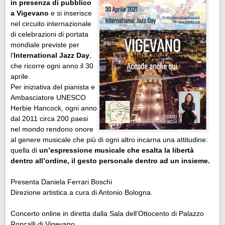
in presenza di pubblico
a Vigevano
e si inserisce
nel circuito internazionale
di celebrazioni di portata
mondiale previste per
l'
International Jazz Day
,
che ricorre ogni anno il 30
aprile.
Per iniziativa del pianista e
Ambasciatore UNESCO
Herbie Hancock, ogni anno
dal 2011 circa 200 paesi
nel mondo rendono onore
al genere musicale che più di ogni altro incarna una attitudine:
quella di
un’espressione musicale che esalta la libertà
dentro all’ordine, il gesto personale dentro ad un insieme.
Presenta Daniela Ferrari Boschi
Direzione artistica a cura di Antonio Bologna.
Concerto online in diretta dalla Sala dell’Ottocento di Palazzo
Roncalli di Vigevano