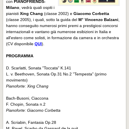
con
PIANOFRIENDS-
Milano
, vedrà quali ospiti i
pianisti
Xing Chang
(classe 2002) e
Giacomo Corbetta
(classe 2005), i quali, sotto la guida del
M°
Vincenzo Balzani
,
hanno conseguito numerosi primi premi a prestigiosi concorsi
internazionali e vantano già numerose esibizioni in Italia e
all'estero come solisti, in formazione da camera e in orchestra
(CV disponibile
QUI
).
PROGRAMMA
D. Scarlatti, Sonata "Toccata" K.141
L. v. Beethoven, Sonata Op.31 No.2 "Tempesta" (primo
movimento)
Pianoforte: Xing Chang
Bach-Busoni, Ciaccona
F. Chopin, Sonata n.2
Pianoforte: Giacomo Corbetta
A. Scriabin, Fantasia Op.28
M. Ravel, Scarbo da Gaspard de la nuit