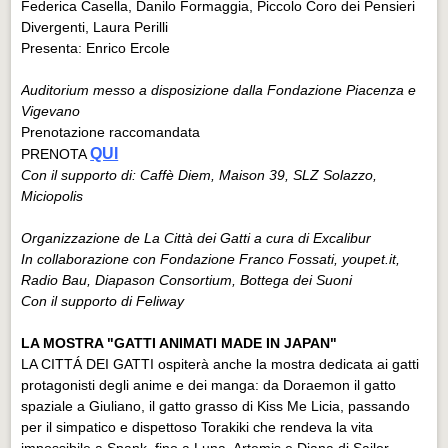
Federica Casella, Danilo Formaggia, Piccolo Coro dei Pensieri
Divergenti, Laura Perilli
Presenta: Enrico Ercole
Auditorium messo a disposizione dalla Fondazione Piacenza e
Vigevano
Prenotazione raccomandata
QUI
PRENOTA
Con il supporto di: Caffè Diem, Maison 39, SLZ Solazzo,
Miciopolis
Organizzazione de La Città dei Gatti a cura di Excalibur
In collaborazione con Fondazione Franco Fossati, youpet.it,
Radio Bau, Diapason Consortium, Bottega dei Suoni
Con il supporto di Feliway
LA MOSTRA "GATTI ANIMATI MADE IN JAPAN"
LA CITTÁ DEI GATTI ospiterà anche la mostra dedicata ai gatti
protagonisti degli anime e dei manga: da Doraemon il gatto
spaziale a Giuliano, il gatto grasso di Kiss Me Licia, passando
per il simpatico e dispettoso Torakiki che rendeva la vita
impossibile a Spank, fino a Luna, Artemis e Diana di Sailor