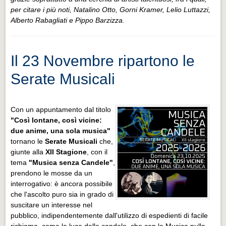
per citare i più noti, Natalino Otto, Gorni Kramer, Lelio Luttazzi,
Alberto Rabagliati e Pippo Barzizza.
Il 23 Novembre ripartono le
Serate Musicali
Con un appuntamento dal titolo
"Così lontane, così vicine:
due anime, una sola musica"
tornano le
Serate Musicali
che,
giunte alla
XII Stagione
, con il
tema
"Musica senza Candele"
,
prendono le mosse da un
interrogativo: è ancora possibile
che l'ascolto puro sia in grado di
suscitare un interesse nel
pubblico, indipendentemente dall'utilizzo di espedienti di facile
richiamo, come la luce delle candele, che con la Musica nulla