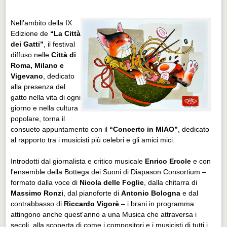
Nell’ambito della IX
Edizione de
“La Città
dei Gatti”
, il festival
diffuso nelle
Città di
Roma, Milano e
Vigevano
, dedicato
alla presenza del
gatto nella vita di ogni
giorno e nella cultura
popolare, torna il
consueto appuntamento con il
“Concerto in MIAO”
, dedicato
al rapporto tra i musicisti più celebri e gli amici mici.
Introdotti dal giornalista e critico musicale
Enrico Ercole
e con
l'ensemble della Bottega dei Suoni di Diapason Consortium –
formato dalla voce di
Nicola delle Foglie
, dalla chitarra di
Massimo Ronzi
, dal pianoforte di
Antonio Bologna
e dal
contrabbasso di
Riccardo Vigorè
– i brani in programma
attingono anche quest'anno a una Musica che attraversa i
secoli, alla scoperta di come i compositori e i musicisti di tutti i