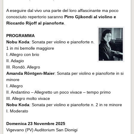
A eseguire dal vivo una parte del loro affascinante ma poco
conosciuto repertorio saranno
Pirro Gjikondi al violino e
Riccardo Rijoff al pianoforte
.
PROGRAMMA
Nobu Koda
: Sonata per violino e pianoforte n.
1 in mi bemolle maggiore
I. Allegro con brio
II. Adagio
III. Rondò. Allegro
Amanda Röntgen-Maier
: Sonata per violino e pianoforte in si
minore
I. Allegro
II. Andantino – Allegretto un poco vivace – tempo primo
III. Allegro molto vivace
Nobu Koda
: Sonata per violino e pianoforte n. 2 in re minore
I. Moderato
Domenica 23 Novembre 2025
Vigevano (PV) Auditorium San Dionigi