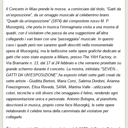
Il Concerto in Miao prende le mosse, a cominciare dal titolo, “Gatti da
un’esposizione”, da un omaggio musicale al celeberrimo brano
"Quadri da un'esposizione" (1874) del compositore russo M. P.
Musorgskij, che porta in musica l’immaginaria visita a una mostra di
quadri, con il visitatore che passa da una suggestione all’altra
collegando i vari brani con una “passeggiata” musicale. In questo
caso i quadri però non saranno quelli descritti nella monumentale
opera di Musorgskij, ma le bellissime sette opere grafiche dedicate ai
gatti che sono state esposte a Milano, presso The YAH Factory, in
Via Bramante n. 13, dal 17 al 24 febbraio e che verranno proiettate su
grande schermo durante il concerto. La mostra, intitolata "SEVEN…
GATTI DA UN’ESPOSIZIONE",ha esposto infatti sette gatti creati da
sette artiste - Giuditta Bertoni, Maria Corsi, Sabrina Dordoni, Arianna
Freezingmoon, Elisa Roveda, SANA, Martina Valle - utilizzando
colori, tecniche e stili diversi che omaggiano il felino, rendendo ogni
rappresentazione unica e personale. Antonio Bologna, al pianoforte,
descriverà in musica, proprio come fece Musorgkij, le sette opere
rielaborando il celebre tema della camminata del visitatore per
collegarle.