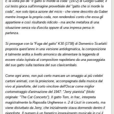
É la volta poi de "Il gatto si morde la coda" (1972) di Giorgio Gaber, il
cui testo gioca sull'immagine proverbiale del "gatto che si morde la
coda", non solo tipica azione del micio - che viene descritto da Gaber
mentre insegue la propria coda, non rendendosi conto che essa gli
appartiene e così risultando ridicolo - ma anche metafora di una
situazione senza via d'uscita oppure di una impresa persa in
partenza.
Si prosegue con la “Fuga del gatto” K30 (1738) di Domenico Scarlatti:
proposta quest'anno in una versione antidogmatica, la composizione
é talmente ardita a livello armonico da alimentare la leggenda di
essere stata ispirata al compositore napoletano da una passeggiata
del suo gatto sulla tastiera del suo clavicembalo.
Come ogni anno, non può certo mancare un omaggio ai più celebri
cartoni animati, con la proiezione, accompagnata dalla musica dal
vivo al pianoforte, del corto vincitore dell'Oscar come miglior
cortometraggio d'animazione del 1947: "Jerry pianista" (titolo
originale: "The Cat Concerto"). Il gatto Tom, in frac, interpreta
magistralmente la Rapsodia Ungherese n. 2 di Liszt in concerto, ma
viene disturbato da Jerry, che inizialmente stava dormendo dentro il
pianoforte. Il numero è un frenetico inseguimento musicale in cui il