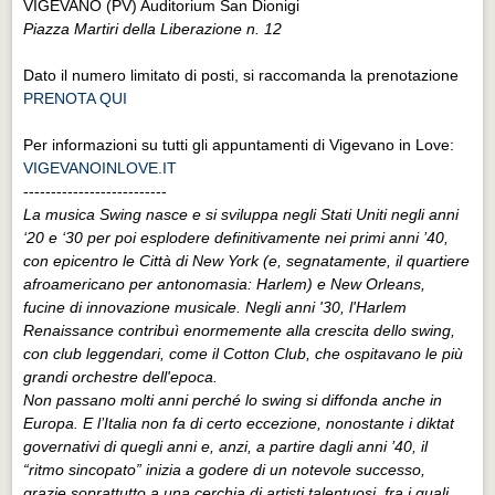
VIGEVANO (PV) Auditorium San Dionigi
Piazza Martiri della Liberazione n. 12
Dato il numero limitato di posti, si raccomanda la prenotazione
PRENOTA QUI
Per informazioni su tutti gli appuntamenti di Vigevano in Love:
VIGEVANOINLOVE.IT
--------------------------
La musica Swing nasce e si sviluppa negli Stati Uniti negli anni
‘20 e ‘30 per poi esplodere definitivamente nei primi anni ’40,
con epicentro le Città di New York (e, segnatamente, il quartiere
afroamericano per antonomasia: Harlem) e New Orleans,
fucine di innovazione musicale. Negli anni '30, l'Harlem
Renaissance contribuì enormemente alla crescita dello swing,
con club leggendari, come il Cotton Club, che ospitavano le più
grandi orchestre dell'epoca.
Non passano molti anni perché lo swing si diffonda anche in
Europa. E l’Italia non fa di certo eccezione, nonostante i diktat
governativi di quegli anni e, anzi, a partire dagli anni ’40, il
“ritmo sincopato” inizia a godere di un notevole successo,
grazie soprattutto a una cerchia di artisti talentuosi, fra i quali,