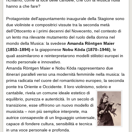
hanno a che fare?
Protagoniste dell'appuntamento inaugurale della Stagione sono
due violiniste e compositrici vissute tra la seconda metà
dell’Ottocento e i primi decenni del Novecento, nel contesto di
un lento ma rilevante mutamento del ruolo della donna nel
mondo della Musica: la svedese
Amanda Röntgen Maier
(1853–1894)
e la giapponese
Nobu Kōda (1870–1946)
, le
quali assimilarono e reinterpretarono modelli stilistici europei in
modo personale e innovativo.
Amanda Röntgen Maier e Nobu Kōda rappresentano due
itinerari paralleli verso una modernità femminile nella musica: la
prima radicata nel cuore del romanticismo europeo, la seconda
ponte tra Oriente e Occidente. Il loro violinismo, sobrio e
cantabile, rivela un comune
ideale estetico di
equilibrio, purezza e autenticità. In un secolo di
transizione, esse offrirono un nuovo modello di
musicista – non più semplice interprete, ma
autrice consapevole di un linguaggio universale,
capace di fondere cultura, sensibilità e tecnica
in una voce personale e profonda.