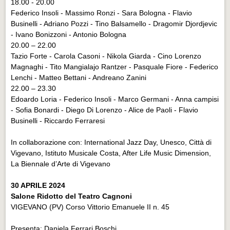
18.00 - 20.00
Federico Insoli - Massimo Ronzi - Sara Bologna - Flavio
Businelli - Adriano Pozzi - Tino Balsamello - Dragomir Djordjevic
- Ivano Bonizzoni - Antonio Bologna
20.00 – 22.00
Tazio Forte - Carola Casoni - Nikola Giarda - Cino Lorenzo
Magnaghi - Tito Mangialajo Rantzer - Pasquale Fiore - Federico
Lenchi - Matteo Bettani - Andreano Zanini
22.00 – 23.30
Edoardo Loria - Federico Insoli - Marco Germani - Anna campisi
- Sofia Bonardi - Diego Di Lorenzo - Alice de Paoli - Flavio
Businelli - Riccardo Ferraresi
In collaborazione con: International Jazz Day, Unesco, Città di
Vigevano, Istituto Musicale Costa, After Life Music Dimension,
La Biennale d’Arte di Vigevano
30 APRILE 2024
Salone Ridotto del Teatro Cagnoni
VIGEVANO (PV) Corso Vittorio Emanuele II n. 45
Presenta: Daniela Ferrari Boschi