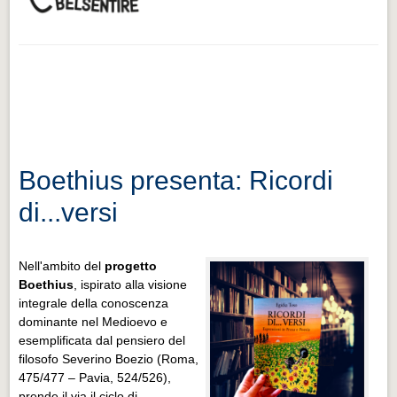
Boethius presenta: Ricordi
di...versi
Nell'ambito del
progetto
Boethius
, ispirato alla visione
integrale della conoscenza
dominante nel Medioevo e
esemplificata dal pensiero del
filosofo Severino Boezio (Roma,
475/477 – Pavia, 524/526),
prende il via il ciclo di