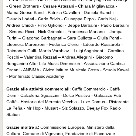
- Green Brothers - Cesare Astesani - Chiara Migliavacca -
Mama Goose Band - Patrizia Cavalleri - Daniela Bianchi -
Claudio Lodati - Carlo Brivio - Giuseppe Firpo - Carlo Naj -
Andrea Chiodi - Pirro Gjikondi - Beppe Barbaini - Paolo Barbaini
- Simona Ricci - Nick Grimaldi - Francesca Mariano – Jampa
Furini – Giacomo Garbagnati – Sara Gullotta – Giulia Ponti -
Eleonora Marenzoni - Federico Clerici - Edoardo Rossarola -
Raimondo Gullì- Martin Vorobiov – Luigi Anghinoni – Carolina
Foschi – Valentina Rezzati – Andrea Allegrini - Giacomo
Bongianino After Life Music Dimension - Associazione Cantica
Organi - ANBIMA - Civico Istituto Musicale Costa - Scuola Kawai
- Monferrato Classic Academy
Grazie alle attività commerciali
: Caffè Commercio - Caffè
Diem - Calzoleria Sguazzini - Dolce Positivo - Galeazzo Pub
Caffè - Hostaria del Mercato Vecchio - Luxe Domus - Ristorante
La Peña - Mr Hop - Musart - Slz Solazzo, Deejay Fox Radio
Station
Grazie inoltre a:
Commissione Europea, Ministero della
Cultura, Comune di Vigevano, Fondazione di Piacenza e