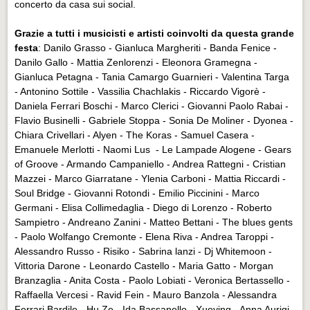
concerto da casa sui social.
Grazie a tutti i musicisti e artisti coinvolti da questa grande
festa
: Danilo Grasso - Gianluca Margheriti - Banda Fenice -
Danilo Gallo - Mattia Zenlorenzi - Eleonora Gramegna -
Gianluca Petagna - Tania Camargo Guarnieri - Valentina Targa
- Antonino Sottile - Vassilia Chachlakis - Riccardo Vigorè -
Daniela Ferrari Boschi - Marco Clerici - Giovanni Paolo Rabai -
Flavio Businelli - Gabriele Stoppa - Sonia De Moliner - Dyonea -
Chiara Crivellari - Alyen - The Koras - Samuel Casera -
Emanuele Merlotti - Naomi Lus - Le Lampade Alogene - Gears
of Groove - Armando Campaniello - Andrea Rattegni - Cristian
Mazzei - Marco Giarratane - Ylenia Carboni - Mattia Riccardi -
Soul Bridge - Giovanni Rotondi - Emilio Piccinini - Marco
Germani - Elisa Collimedaglia - Diego di Lorenzo - Roberto
Sampietro - Andreano Zanini - Matteo Bettani - The blues gents
- Paolo Wolfango Cremonte - Elena Riva - Andrea Taroppi -
Alessandro Russo - Risiko - Sabrina lanzi - Dj Whitemoon -
Vittoria Darone - Leonardo Castello - Maria Gatto - Morgan
Branzaglia - Anita Costa - Paolo Lobiati - Veronica Bertassello -
Raffaella Vercesi - Ravid Fein - Mauro Banzola - Alessandra
Ferrari Bardile - Hu Ze - Ida Bassanello - Xueying - Anna Aurigi