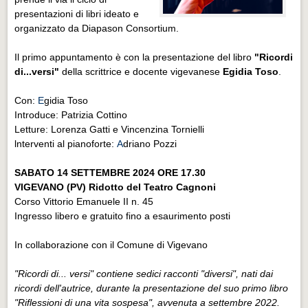
presentazioni di libri ideato e
organizzato da Diapason Consortium.
Il primo appuntamento è con la presentazione del libro
"Ricordi
di...versi"
della scrittrice e docente vigevanese
Egidia Toso
.
Con:
E
gidia Toso
Introduce: Patrizia Cottino
Letture: Lorenza Gatti e Vincenzina Tornielli
lnterventi al pianoforte:
A
driano Pozzi
SABATO 14 SETTEMBRE 2024 ORE 17.30
VIGEVANO (PV) Ridotto del Teatro Cagnoni
Corso Vittorio Emanuele II n. 45
Ingresso libero e gratuito fino a esaurimento posti
In collaborazione con il Comune di Vigevano
"Ricordi di... versi" contiene sedici racconti "diversi", nati dai
ricordi dell'autrice, durante la presentazione del suo primo libro
"Riflessioni di una vita sospesa", avvenuta a settembre 2022.