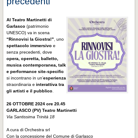
precedenti
Al
Teatro Martinetti di
Garlasco
(patrimonio
UNESCO) va in scena
“Rinnovisi la Giostra!"
, uno
spettacolo immersivo
e
senza precedenti, dove
opera, operetta, balletto,
musica contemporanea, talk
e performance site-specific
si incontrano in un’
esperienza
straordinaria e
interattiva tra
gli artisti e il pubblico
.
26 OTTOBRE 2024 ore 20.45
GARLASCO (PV) Teatro Martinetti
Via Santissima Trinità 18
A cura di Orchestra srl
Con la concessione del Comune di Garlasco