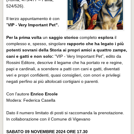
524/526).
Il terzo appuntamento è con
"
VIP - Very Important Pet".
Per la prima volta
un
saggio storico
completo
esplora
il
complesso e, spesso, singolare
rapporto che ha legato i più
potenti sovrani della Storia ai propri amici a quattro zampe,
cani e gatti e non solo:
"VIP - Very Important Pet”, edito da
Rossini Editore, descrive il legame che ha portato re e regine,
papi e cardinali, a scendere a patti con cani e gatti, diventati
veri e propri confidenti, quasi consiglieri, con onori e privilegi
negati perfino ai più altolocati cortigiani o parenti.
Con l'autore
Enrico Ercole
Modera: Federica Casella
Dato il numero limitato di posti si raccomanda la prenotazione.
In collaborazione con il Comune di Vigevano
SABATO 09 NOVEMBRE 2024 ORE 17.30