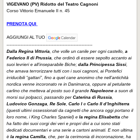
VIGEVANO (PV) Ridotto del Teatro Cagnoni
Corso Vittorio Emanuele II n. 45
PRENOTA QUI
AGGIUNGI AL TUO
-------------------------------------------------------
Dalla Regina Vittoria
, che volle un canile per ogni castello,
a
Federico II di Prussia
, che ordinò di essere sepolto accanto ai
suoi levrieri e all’inseparabile Biche;
dalla Principessa Sissi
,
che amava terrorizzare tutti con i suoi cagnoni, ai Pontefici
irriducibili “gattari”, fino a quel cane anonimo che nell’antichità
nordica venne incoronato re in Danimarca, oppure al petulante
carlino che metteva al posto suo il grande
Napoleone
a suon di
morsi sui polpacci, passando per
Caterina di Russia
,
Ludovico Gonzaga
,
Re Sole
,
Carlo I
e
Carlo II d’Inghilterra
(questi ultimi ossessionati da cagnetti che ancora oggi portano il
loro nome, i King Charles Spaniel) e
la regina Elisabetta
che
ha fatto dei suoi corgi dei veri e propri divi a cui sono stati
dedicati documentari e una serie a cartoni animati. E non ultima
è
la regina Camilla
, che, per la cerimonia di incoronazione, ha