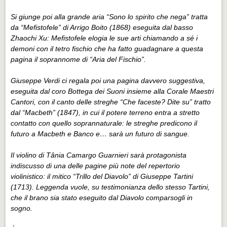
Si giunge poi alla grande aria “Sono lo spirito che nega” tratta
da “Mefistofele” di Arrigo Boito (1868) eseguita dal basso
Zhaochi Xu: Mefistofele elogia le sue arti chiamando a sé i
demoni con il tetro fischio che ha fatto guadagnare a questa
pagina il soprannome di “Aria del Fischio”.
Giuseppe Verdi ci regala poi una pagina davvero suggestiva,
eseguita dal coro Bottega dei Suoni insieme alla Corale Maestri
Cantori, con il canto delle streghe “Che faceste? Dite su” tratto
dal “Macbeth” (1847), in cui il potere terreno entra a stretto
contatto con quello soprannaturale: le streghe predicono il
futuro a Macbeth e Banco e… sarà un futuro di sangue.
Il violino di Tânia Camargo Guarnieri sarà protagonista
indiscusso di una delle pagine più note del repertorio
violinistico: il mitico “Trillo del Diavolo” di Giuseppe Tartini
(1713). Leggenda vuole, su testimonianza dello stesso Tartini,
che il brano sia stato eseguito dal Diavolo comparsogli in
sogno.