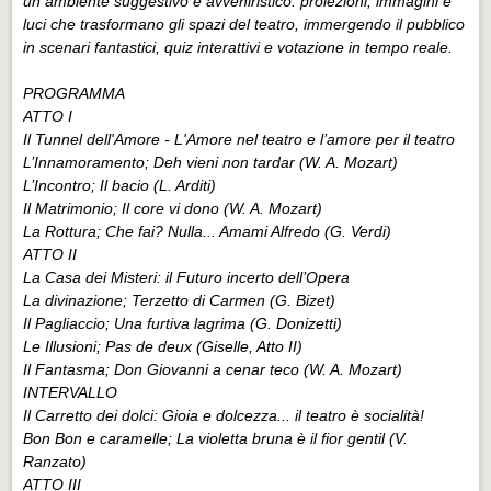
un ambiente suggestivo e avveniristico: proiezioni, immagini e
luci che trasformano gli spazi del teatro, immergendo il pubblico
in scenari fantastici, quiz interattivi e votazione in tempo reale.
PROGRAMMA
ATTO I
Il Tunnel dell'Amore - L'Amore nel teatro e l’amore per il teatro
L’Innamoramento; Deh vieni non tardar (W. A. Mozart)
L’Incontro; Il bacio (L. Arditi)
Il Matrimonio; Il core vi dono (W. A. Mozart)
La Rottura; Che fai? Nulla... Amami Alfredo (G. Verdi)
ATTO II
La Casa dei Misteri: il Futuro incerto dell’Opera
La divinazione; Terzetto di Carmen (G. Bizet)
Il Pagliaccio; Una furtiva lagrima (G. Donizetti)
Le Illusioni; Pas de deux (Giselle, Atto II)
Il Fantasma; Don Giovanni a cenar teco (W. A. Mozart)
INTERVALLO
Il Carretto dei dolci: Gioia e dolcezza... il teatro è socialità!
Bon Bon e caramelle; La violetta bruna è il fior gentil (V.
Ranzato)
ATTO III