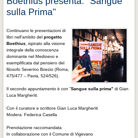
Boethius presenta: "Sangue
sulla Prima"
Continuano le presentazioni di
libri nell'ambito del
progetto
Boethius
, ispirato alla visione
integrale della conoscenza
dominante nel Medioevo e
esemplificata dal pensiero del
filosofo Severino Boezio (Roma,
475/477 – Pavia, 524/526).
Il secondo appuntamento è con "
Sangue sulla prima"
di Gian
Luca Margheriti.
Con il curatore e scrittore Gian Luca Margheriti
Modera: Federica Casella
Prenotazione raccomandata
In collaborazione con il Comune di Vigevano