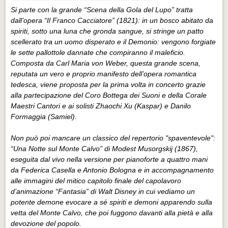
Si parte con la grande “Scena della Gola del Lupo” tratta
dall’opera “Il Franco Cacciatore” (1821): in un bosco abitato da
spiriti, sotto una luna che gronda sangue, si stringe un patto
scellerato tra un uomo disperato e il Demonio: vengono forgiate
le sette pallottole dannate che compiranno il maleficio.
Composta da Carl Maria von Weber, questa grande scena,
reputata un vero e proprio manifesto dell’opera romantica
tedesca, viene proposta per la prima volta in concerto grazie
alla partecipazione del Coro Bottega dei Suoni e della Corale
Maestri Cantori e ai solisti Zhaochi Xu (Kaspar) e Danilo
Formaggia (Samiel).
Non può poi mancare un classico del repertorio "spaventevole":
“Una Notte sul Monte Calvo” di Modest Musorgskij (1867),
eseguita dal vivo nella versione per pianoforte a quattro mani
da Federica Casella e Antonio Bologna e in accompagnamento
alle immagini del mitico capitolo finale del capolavoro
d’animazione “Fantasia” di Walt Disney in cui vediamo un
potente demone evocare a sé spiriti e demoni apparendo sulla
vetta del Monte Calvo, che poi fuggono davanti alla pietà e alla
devozione del popolo.