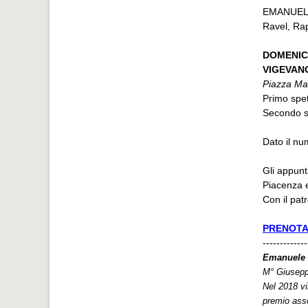
EMANUEL
Ravel, Ra
DOMENIC
VIGEVANO
Piazza Mar
Primo spet
Secondo s
Dato il nu
Gli appunt
Piacenza 
Con il pat
PRENOTA
-------------
Emanuele 
M° Giuseppe
Nel 2018 vi
premio asso