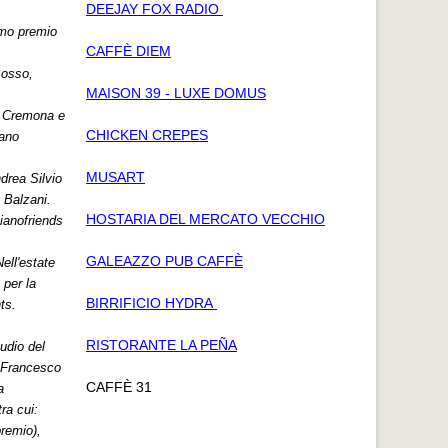
DEEJAY FOX RADIO
imo premio
CAFFÈ DIEM
Bosso,
MAISON 39 - LUXE DOMUS
di Cremona e
CHICKEN CREPES
iano
MUSART
drea Silvio
 Balzani.
HOSTARIA DEL MERCATO VECCHIO
ianofriends
GALEAZZO PUB CAFFÈ
ell'estate
 per la
BIRRIFICIO HYDRA
ts.
RISTORANTE LA PEÑA
udio del
° Francesco
CAFFÈ 31
a
ra cui:
premio),