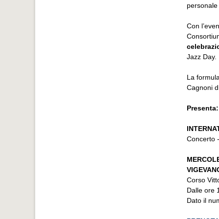
personale
Con l’even
Consortium
celebrazi
Jazz Day.
La formula
Cagnoni d
Presenta:
INTERNA
Concerto 
MERCOLED
VIGEVANO
Corso Vitt
Dalle ore 
Dato il nu