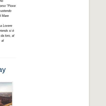
ano
corso "Piove
scuotendo
al Mare
 a Lovere
riends si è
da loro, al
 al
ay