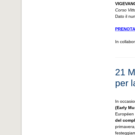
VIGEVANO 
Corso Vitt
Dato il nu
PRENOTA
In collabo
21 M
per 
In occasio
(Early Mu
Européen 
del compl
primavera
festeggiam