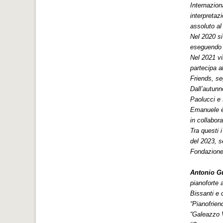
Internaziona
interpretaz
assoluto al
Nel 2020 si
eseguendo 
Nel 2021 vi
partecipa a
Friends, se
Dall’autunn
Paolucci e 
Emanuele è 
in collabora
Tra questi 
del 2023, s
Fondazione 
Antonio G
pianoforte 
Bissanti e
“Pianofrien
“Galeazzo V