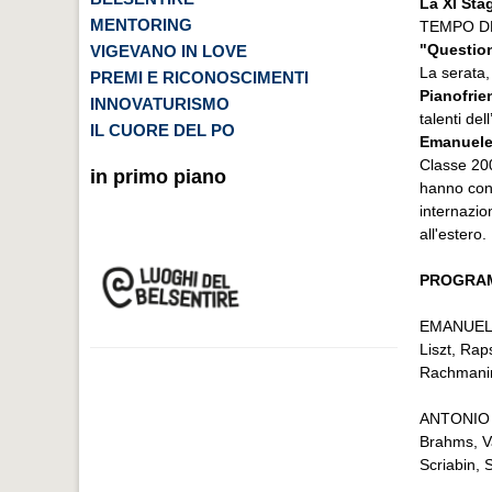
La XI Sta
MENTORING
TEMPO DEL
"Question
VIGEVANO IN LOVE
La serata,
PREMI E RICONOSCIMENTI
Pianofrie
INNOVATURISMO
talenti del
IL CUORE DEL PO
Emanuele
Classe 200
in primo piano
hanno cons
internazio
all'estero.
PROGRA
EMANUEL
Liszt, Ra
Rachmanin
ANTONIO
Brahms, Va
Scriabin, 