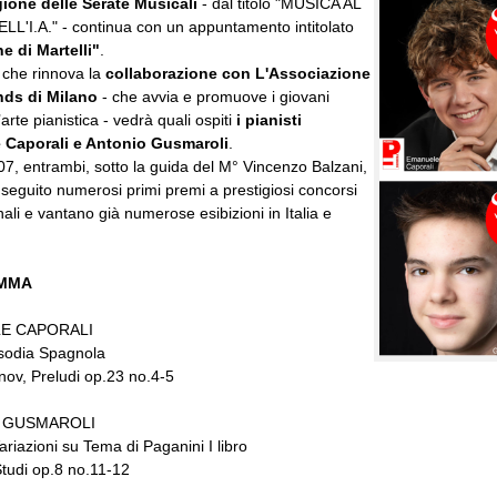
gione delle Serate Musicali
- dal titolo "MUSICA AL
L'I.A." - continua con un appuntamento intitolato
e di Martelli"
.
 che rinnova la
collaborazione con L'Associazione
nds di Milano
- che avvia e promuove i giovani
l’arte pianistica - vedrà quali ospiti
i pianisti
 Caporali e Antonio Gusmaroli
.
7, entrambi, sotto la guida del M° Vincenzo Balzani,
eguito numerosi primi premi a prestigiosi concorsi
nali e vantano già numerose esibizioni in Italia e
MMA
E CAPORALI
psodia Spagnola
ov, Preludi op.23 no.4-5
 GUSMAROLI
riazioni su Tema di Paganini I libro
Studi op.8 no.11-12