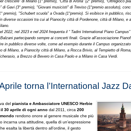
er crescere” di Milano (1° premio), “Città di Arona” (2° premio), “Oltregioco pi
” di Gavi (3° premio), "Giovani musicisti" di Treviso (1°premio assoluto), con
1° premio), "Schubert scuola" a Ovada (1°premio). Si esibisce in pubblico, ri
n diverse occasioni tra cui al Pianocity città di Pordenone, città di Milano, e 
ilano.
el 2022, nel 2023 e nel 2024 frequenta il “ Tadini International Piano Campus”
 Balzani partecipando sempre ai concerti finali. Grazie all’associazione Pianof
ire in pubblico diverse volte, come ad esempio durante il Campus organizzato 
 di Milano, a Pianocity città di Milano, a Rocca Brivio, al Tempietto di Roma,
icherasio, a Brezzo di Bevero in Casa Paolo e a Milano in Casa Verdi.
 Aprile torna l'International Jazz D
iva del
pianista e Ambasciatore UNESCO
Herbie
,
il 30 aprile di ogni anno
dal 2011, circa
200
l mondo
rendono onore al genere musicale che più
tro incarna una attitudine, quella di un’espressione
e esalta la libertà dentro all’ordine, il gesto