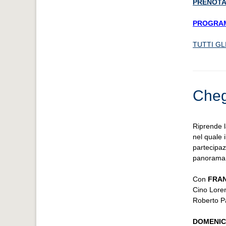
PRENOTA
PROGRA
TUTTI GL
Cheg
Riprende 
nel quale i
partecipazi
panorama
Con
FRA
Cino Lore
Roberto P
DOMENICA