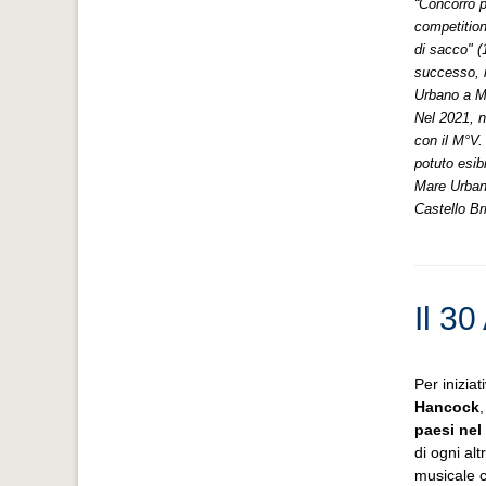
“Concorro p
competition
di sacco" (
successo, i
Urbano a M
Nel 2021, n
con il M°V.
potuto esib
Mare Urbano
Castello Br
Il 30
Per iniziat
Hancock
paesi ne
di ogni al
musicale ch