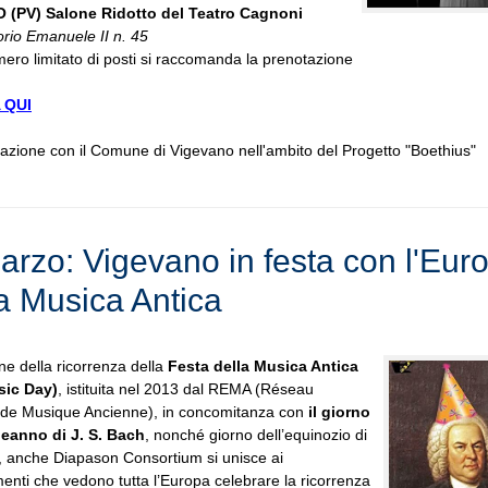
(PV) Salone Ridotto del Teatro Cagnoni
orio Emanuele II n. 45
mero limitato di posti si raccomanda la prenotazione
 QUI
razione con il Comune di Vigevano nell'ambito del Progetto "Boethius"
arzo: Vigevano in festa con l'Eur
la Musica Antica
ne della ricorrenza della
Festa della Musica Antica
sic Day)
, istituita nel 2013 dal REMA (Réseau
de Musique Ancienne), in concomitanza con
il giorno
eanno di J. S. Bach
, nonché giorno dell’equinozio di
, anche Diapason Consortium si unisce ai
enti che vedono tutta l’Europa celebrare la ricorrenza