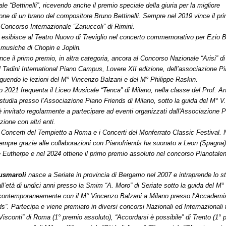
le “Bettinelli”, ricevendo anche il premio speciale della giuria per la migliore
ione di un brano del compositore Bruno Bettinelli. Sempre nel 2019 vince il pr
 Concorso Internazionale “Zanuccoli” di Rimini.
 esibisce al Teatro Nuovo di Treviglio nel concerto commemorativo per Ezio 
musiche di Chopin e Joplin.
nce il primo premio, in altra categoria, ancora al Concorso Nazionale “Arisi” 
l Tadini International Piano Campus, Lovere XII edizione, dell’associazione P
guendo le lezioni del M° Vincenzo Balzani e del M° Philippe Raskin.
o 2021 frequenta il Liceo Musicale “Tenca” di Milano, nella classe del Prof. An
studia presso l’Associazione Piano Friends di Milano, sotto la guida del M° V.
invitato regolarmente a partecipare ad eventi organizzati dall'Associazione P
zione con altri enti.
i Concerti del Tempietto a Roma e i Concerti del Monferrato Classic Festival. N
empre grazie alle collaborazioni con Pianofriends ha suonato a Leon (Spagna)
Eutherpe e nel 2024 ottiene il primo premio assoluto nel concorso Pianotalen
usmaroli
nasce a Seriate in provincia di Bergamo nel 2007 e intraprende lo st
all’età di undici anni presso la Smim “A. Moro” di Seriate sotto la guida del M
 contemporaneamente con il M° Vincenzo Balzani a Milano presso l’Accademi
ds”. Partecipa e viene premiato in diversi concorsi Nazionali ed Internazionali t
isconti” di Roma (1° premio assoluto), “Accordarsi è possibile” di Trento (1° 